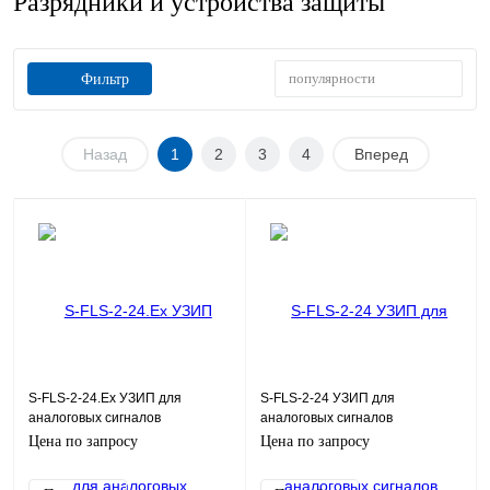
Разрядники и устройства защиты
популярности
Фильтр
Назад
1
2
3
4
Вперед
S-FLS-2-24.Ex УЗИП для
S-FLS-2-24 УЗИП для
аналоговых сигналов
аналоговых сигналов
0(4)~20mA, 0~10V
0(4)~20mA, 0~10V
Цена по запросу
Цена по запросу