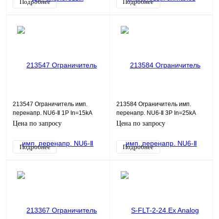
Подробнее
Подробнее
213547 Ограничитель имп.
213584 Ограничитель имп.
перенапр. NU6-Ⅱ 1Р In=15kA
перенапр. NU6-Ⅱ 3Р In=25kA
Uc=460B Im=40kA (R)(CHINT)
Uc=460B Im=60kA (R)(CHINT)
Цена по запросу
Цена по запросу
Подробнее
Подробнее