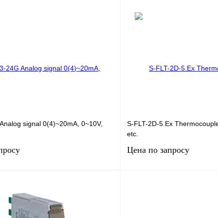
Запросить цену
Запросить
лик
Сравнение
Купить в 1 клик
Под заказ
В избранное
Analog signal 0(4)~20mA, 0~10V,
S-FLT-2D-5.Ex Thermocouple,
etc.
просу
Цена по запросу
Запросить цену
Запросить
лик
Сравнение
Купить в 1 клик