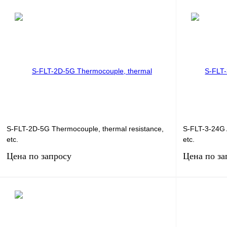
Запросить цену
Купить в 1 клик
Сравнение
Купить в 1 к
В избранное
Под заказ
В избранное
S-FLT-2D-5G Thermocouple, thermal resistance,
S-FLT-3-24G 
etc.
etc.
Цена по запросу
Цена по за
Запросить цену
Купить в 1 клик
Сравнение
Купить в 1 к