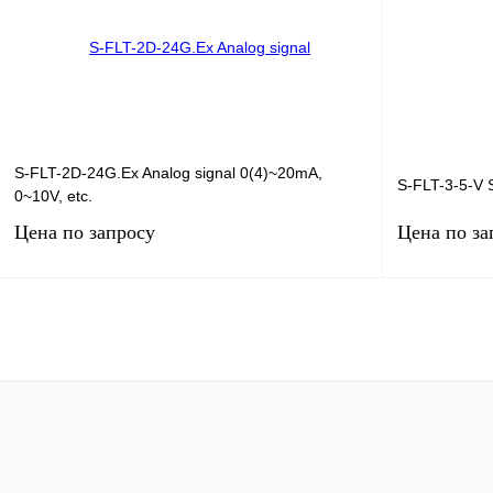
В избранное
Под заказ
В избранное
S-FLT-2D-24G.Ex Analog signal 0(4)~20mA,
S-FLT-3-5-V 
0~10V, etc.
Цена по запросу
Цена по за
Запросить цену
Купить в 1 клик
Сравнение
Купить в 1 к
В избранное
Под заказ
В избранное