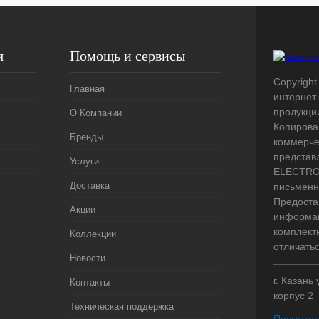
я
Помощь и сервисы
Copyright 
Главная
интернет
продукци
О Компании
Копирова
Бренды
коммерче
представ
Услуги
ELECTRO.
Доставка
письменн
Предоста
Акции
информац
комплект
Коллекции
отличать
Новости
г. Казань
Контакты
корпус 2
Техническая поддержка
Посмотре