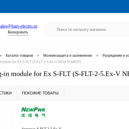
sales@bars-electro.ru
Копировать
•
•
•
Каталог товаров
Молниезащита и заземление
Разрядники и у
 module for Ex S-FLT (S-FLT-2-5.Ex-V NEW POWER)
g-in module for Ex S-FLT (S-FLT-2-5.Ex-
СТИКИ
ПОХОЖИЕ ТОВАРЫ
Артикул:
S-FLT-2-5.Ex-V