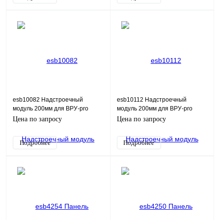
esb10082 Надстроечный
esb10112 Надстроечный
модуль 200мм для ВРУ-pro
модуль 200мм для ВРУ-pro
ХХХх600х600 IP55 ESB
ХХХх800х800 IP55 ESB
Цена по запросу
Цена по запросу
Подробнее
Подробнее