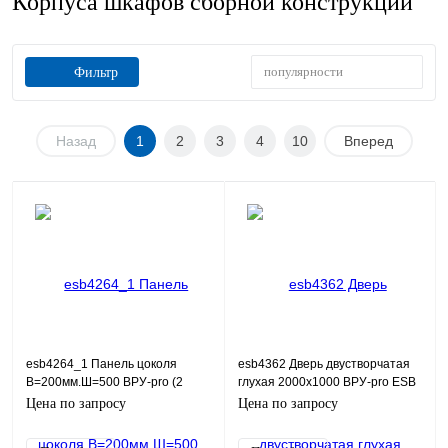
Корпуса шкафов сборной конструкции
популярности
Фильтр
Назад
1
2
3
4
10
Вперед
esb4264_1 Панель цоколя
esb4362 Дверь двустворчатая
В=200мм.Ш=500 ВРУ-pro (2
глухая 2000х1000 ВРУ-pro ESB
шт.компл) ESB
Цена по запросу
Цена по запросу