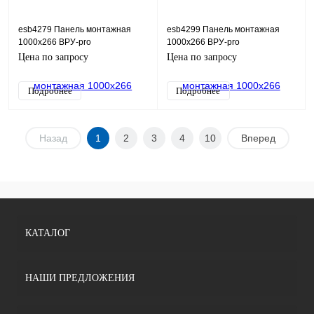
esb4279 Панель монтажная
esb4299 Панель монтажная
1000х266 ВРУ-pro
1000х266 ВРУ-pro
2000х400хХХХ (2,0 мм) ESB_ЛГ
2000х400хХХХ (3,0 мм) ESB_ЛГ
Цена по запросу
Цена по запросу
Подробнее
Подробнее
Назад
1
2
3
4
10
Вперед
КАТАЛОГ
НАШИ ПРЕДЛОЖЕНИЯ