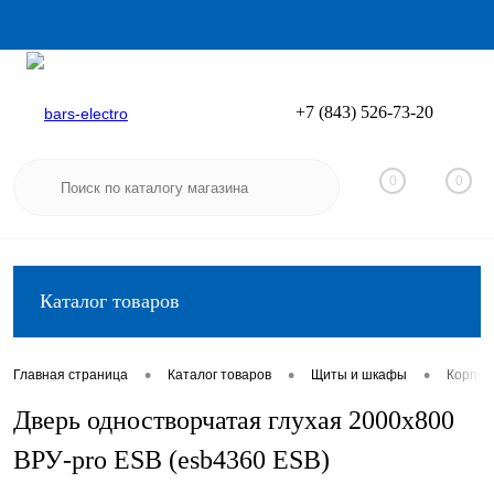
+7 (843) 526-73-20
Вход
Регистрация
0
0
Каталог товаров
•
•
•
Главная страница
Каталог товаров
Щиты и шкафы
Корпус
Дверь одностворчатая глухая 2000х800
ВРУ-pro ESB (esb4360 ESB)