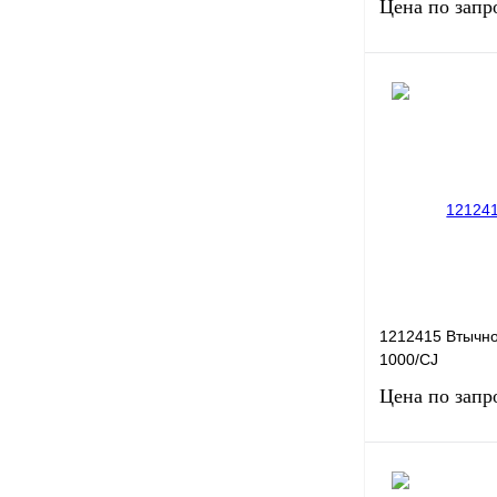
Цена по запр
Запро
Купить в 1 клик
В избранное
1212415 Втычн
1000/CJ
Цена по запр
Запро