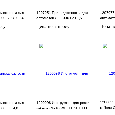
длежности для
1207051 Принадлежности для
1207077
1000 SORT0,34
автоматов CF 1000 LZT1,5
автомат
осу
Цена по запросу
Цена п
сить цену
Запросить цену
Сравнение
Купить в 1 клик
Сравнение
Купить в
Под заказ
В избранное
Под заказ
В избра
1200099
длежности для
1200098 Инструмент для резки
кабеля 
000 LZT4,0
кабеля CF-10 WHEEL SET PU
STEEL