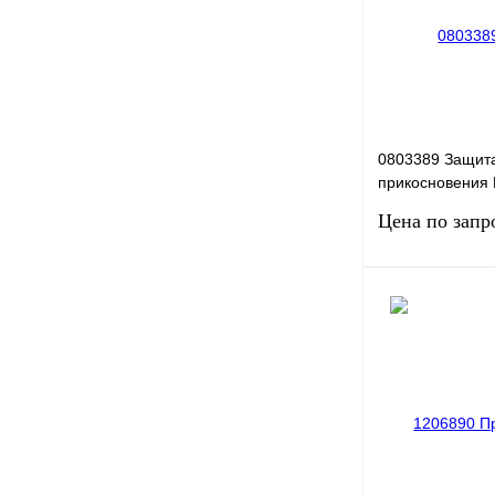
В избранное
0803389 Защита
прикосновения
(45,8X45,8)
Цена по запр
Запро
Купить в 1 клик
В избранное