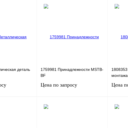
ическая деталь
1759981 Принадлежности MSTB-
1808353
BF
монтажа
осу
Цена по запросу
Цена п
сить цену
Запросить цену
Сравнение
Купить в 1 клик
Сравнение
Купить в