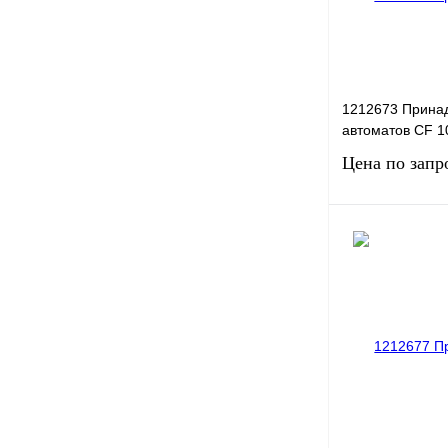
1212673 Прина
автоматов CF 1
Цена по запр
Запро
Купить в 1 клик
В избранное