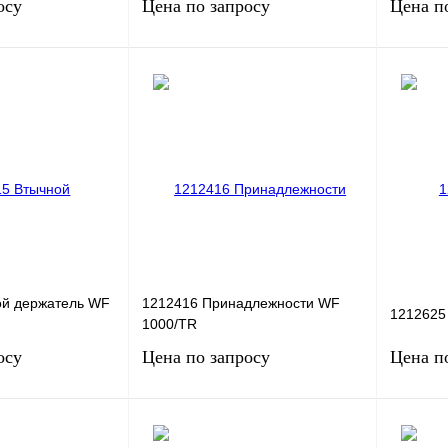
осу
Цена по запросу
Цена п
сить цену
Запросить цену
Сравнение
Купить в 1 клик
Сравнение
Купить в
Под заказ
В избранное
Под заказ
В избра
ой держатель WF
1212416 Принадлежности WF
1212625
1000/TR
осу
Цена по запросу
Цена п
сить цену
Запросить цену