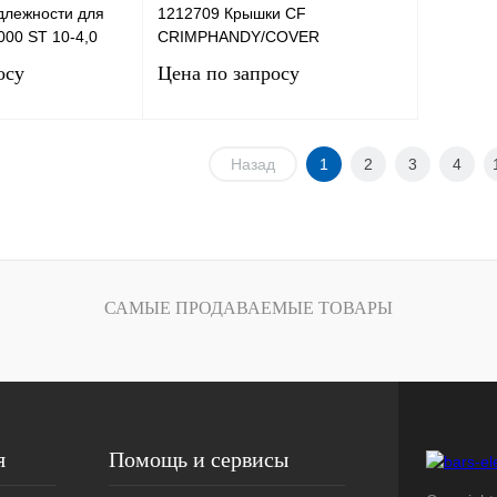
длежности для
1212709 Крышки CF
000 ST 10-4,0
CRIMPHANDY/COVER
осу
Цена по запросу
сить цену
Запросить цену
Назад
1
2
3
4
Сравнение
Купить в 1 клик
Сравнение
Под заказ
В избранное
Под заказ
САМЫЕ ПРОДАВАЕМЫЕ ТОВАРЫ
я
Помощь и сервисы