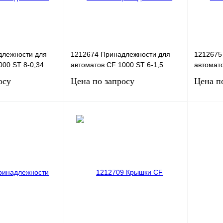
длежности для
1212674 Принадлежности для
1212675
000 ST 8-0,34
автоматов CF 1000 ST 6-1,5
автомато
осу
Цена по запросу
Цена п
сить цену
Запросить цену
Сравнение
Купить в 1 клик
Сравнение
Купить в
Под заказ
В избранное
Под заказ
В избра