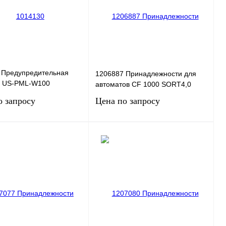
нное
Под заказ
В избранное
Под заказ
 Предупредительная
1206887 Принадлежности для
а US-PML-W100
автоматов CF 1000 SORT4,0
0) CUS
о запросу
Цена по запросу
Запросить цену
Запросить цену
 1 клик
Сравнение
Купить в 1 клик
Сравнение
нное
Под заказ
В избранное
Под заказ