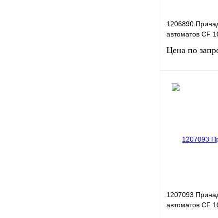
1206890 Прина
автоматов CF 
Цена по запр
Запро
Купить в 1 клик
В избранное
1207093 Прина
автоматов CF 1