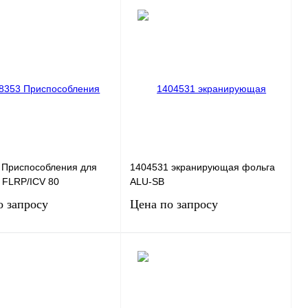
 Приспособления для
1404531 экранирующая фольга
 FLRP/ICV 80
ALU-SB
о запросу
Цена по запросу
Запросить цену
Запросить цену
 1 клик
Сравнение
Купить в 1 клик
Сравнение