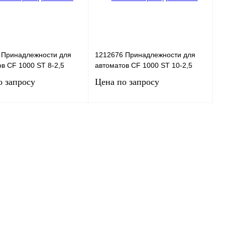
 Принадлежности для
1212676 Принадлежности для
в CF 1000 ST 8-2,5
автоматов CF 1000 ST 10-2,5
о запросу
Цена по запросу
Запросить цену
Запросить цену
 1 клик
Сравнение
Купить в 1 клик
Сравнение
нное
Под заказ
В избранное
Под заказ