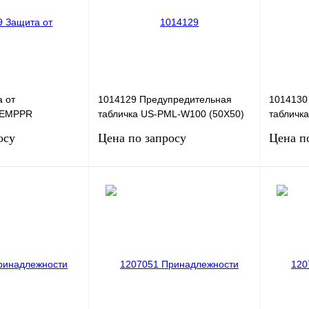
Под заказ
В избранное
Под заказ
В избра
 от
1014129 Предупредительная
1014130
 EMPPR
табличка US-PML-W100 (50X50)
табличк
CUS
(100X10
осу
Цена по запросу
Цена п
сить цену
Запросить цену
Сравнение
Купить в 1 клик
Сравнение
Купить в
Под заказ
В избранное
Под заказ
В избра