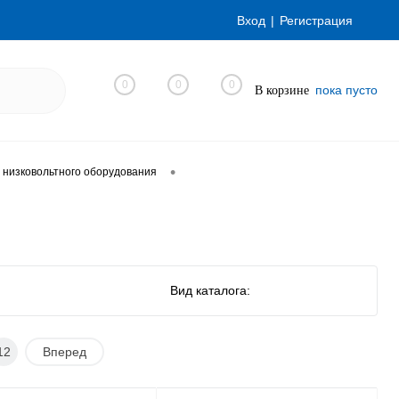
Вход
Регистрация
0
0
0
пока пусто
В корзине
•
 низковольтного оборудования
Вид каталога:
12
Вперед