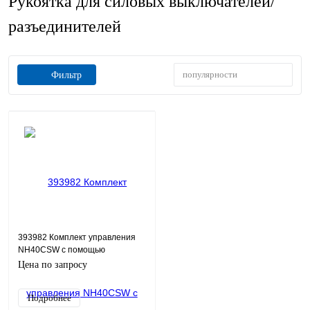
Рукоятка для силовых выключателей/
разъединителей
популярности
Фильтр
393982 Комплект управления
NH40CSW с помощью
выносной фронтальной ручки
Цена по запросу
на ток 125-630A (CHINT)
Подробнее