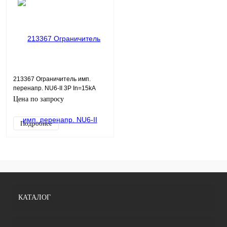
213367 Ограничитель имп.
перенапр. NU6-II 3Р In=15kA
Uc=385B Im=40kA (CHINT)
Цена по запросу
Подробнее
КАТАЛОГ