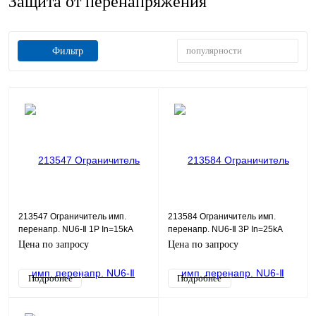
Защита от перенапряжения
популярности
Фильтр
213547 Ограничитель имп.
213584 Ограничитель имп.
перенапр. NU6-Ⅱ 1Р In=15kA
перенапр. NU6-Ⅱ 3Р In=25kA
Uc=460B Im=40kA (R)(CHINT)
Uc=460B Im=60kA (R)(CHINT)
Цена по запросу
Цена по запросу
Подробнее
Подробнее