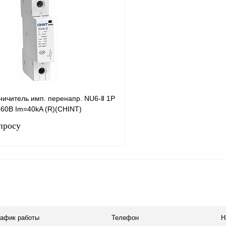
ничитель имп. перенапр. NU6-Ⅱ 1Р
460B Im=40kA (R)(CHINT)
просу
Запросить цену
лик
Сравнение
В
рафик работы
Телефон
Н
наличии