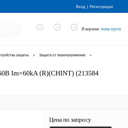
Вход
Регистрация
0
0
0
пока пусто
В корзине
•
•
стройства защиты
Защита от перенапряжения
60B Im=60kA (R)(CHINT) (213584
Цена по запросу