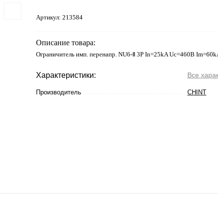
Артикул:
213584
Описание товара:
Ограничитель имп. перенапр. NU6-Ⅱ 3Р In=25kA Uc=460B Im=60k
Характеристики:
Все хара
Производитель
CHINT