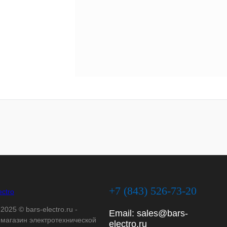
+7 (843) 526-73-20
2025 © bars-electro.ru -
Email:
sales@bars-
-магазин электротехнической
electro.ru