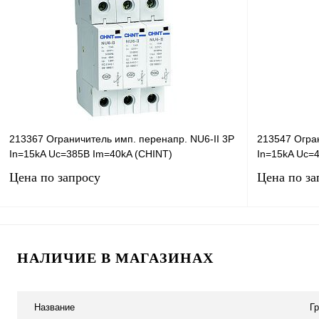
213367 Ограничитель имп. перенапр. NU6-II 3Р
213547 Огра
In=15kA Uc=385B Im=40kA (CHINT)
In=15kA Uc=
Цена по запросу
Цена по за
Запросить цену
НАЛИЧИЕ В МАГАЗИНАХ
Купить в 1 клик
Сравнение
Купить в 1 к
В избранное
В
В избранное
Название
Г
наличии