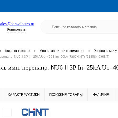
sales@bars-electro.ru
Копировать
•
•
•
Каталог товаров
Молниезащита и заземление
Разрядники и у
еренапр. NU6-Ⅱ 3Р In=25kA Uc=460B Im=60kA (R)(CHINT) (213584 CHINT)
ль имп. перенапр. NU6-Ⅱ 3Р In=25kA Uc=4
ХАРАКТЕРИСТИКИ
ПОХОЖИЕ ТОВАРЫ
НАЛИЧИЕ