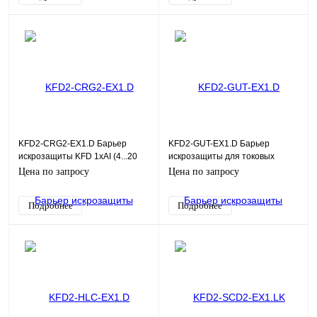
KFD2-CRG2-EX1.D Барьер
KFD2-GUT-EX1.D Барьер
искрозащиты KFD 1хAI (4...20
искрозащиты для токовых
мА), SIL2
сигналов, программируемый. 1
Цена по запросу
Цена по запросу
канал
Подробнее
Подробнее