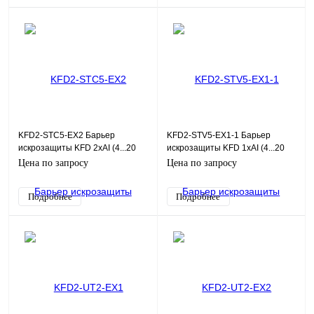
KFD2-STC5-EX2 Барьер
KFD2-STV5-EX1-1 Барьер
искрозащиты KFD 2хAI (4...20
искрозащиты KFD 1хAI (4...20
мА), HART, SIL2
мА), SIL2
Цена по запросу
Цена по запросу
Подробнее
Подробнее