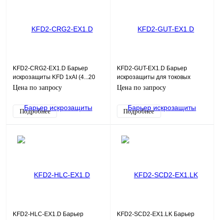
KFD2-CRG2-EX1.D Барьер
KFD2-GUT-EX1.D Барьер
искрозащиты KFD 1хAI (4...20
искрозащиты для токовых
мА), SIL2
сигналов, программируемый. 1
Цена по запросу
Цена по запросу
канал
Подробнее
Подробнее
KFD2-HLC-EX1.D Барьер
KFD2-SCD2-EX1.LK Барьер