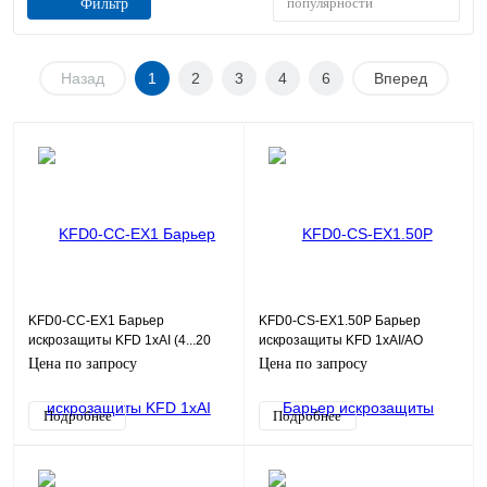
популярности
Фильтр
Назад
1
2
3
4
6
Вперед
KFD0-CC-EX1 Барьер
KFD0-CS-EX1.50P Барьер
искрозащиты KFD 1хAI (4...20
искрозащиты KFD 1хAI/AO
мА)
(4...20 мА)
Цена по запросу
Цена по запросу
Подробнее
Подробнее