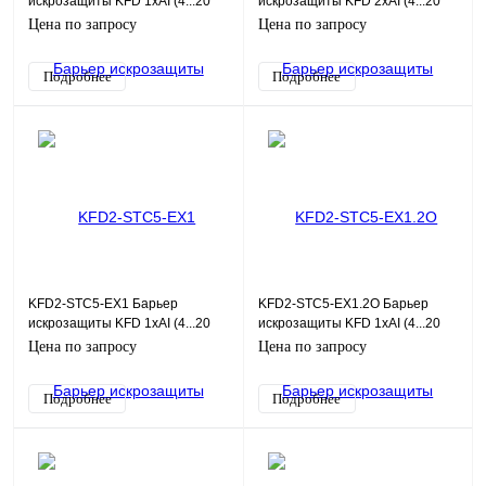
искрозащиты KFD 1хAI (4...20
искрозащиты KFD 2хAI (4...20
мА), HART, SIL3
мА), HART, SIL2
Цена по запросу
Цена по запросу
Подробнее
Подробнее
KFD2-STC5-EX1 Барьер
KFD2-STC5-EX1.2O Барьер
искрозащиты KFD 1хAI (4...20
искрозащиты KFD 1хAI (4...20
мА), HART, SIL2
мА), HART, SIL3
Цена по запросу
Цена по запросу
Подробнее
Подробнее