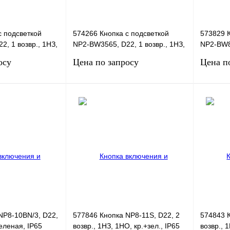
с подсветкой
574266 Кнопка с подсветкой
573829 К
, 1 возвр., 1НЗ,
NP2-BW3565, D22, 1 возвр., 1НЗ,
NP2-BW84
P40
1НО, желтая, IP40
1НО, кр.
осу
Цена по запросу
Цена п
сить цену
Запросить цену
Сравнение
Купить в 1 клик
Сравнение
Купить в
В
В избранное
В
В избра
наличии
наличии
NP8-10BN/3, D22,
577846 Кнопка NP8-11S, D22, 2
574843 К
зеленая, IP65
возвр., 1НЗ, 1НО, кр.+зел., IP65
возвр., 