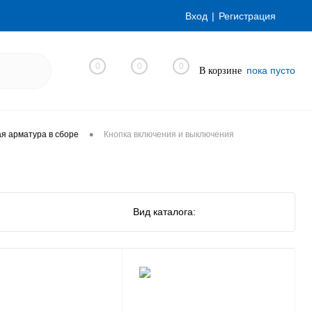
Вход
Регистрация
0
0
0
пока пусто
В корзине
•
я арматура в сборе
Кнопка включения и выключения
Вид каталога: