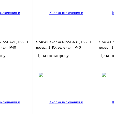
NP2-BA21, D22, 1
574842 Кнопка NP2-BA31, D22, 1
574841 К
рная, IP40
возвр., 1НО, зеленая, IP40
возвр., 
осу
Цена по запросу
Цена п
сить цену
Запросить цену
Сравнение
Купить в 1 клик
Сравнение
Купить в
В
В избранное
Под заказ
В избра
наличии