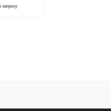
о запросу
Запросить цену
 1 клик
Сравнение
нное
Под заказ