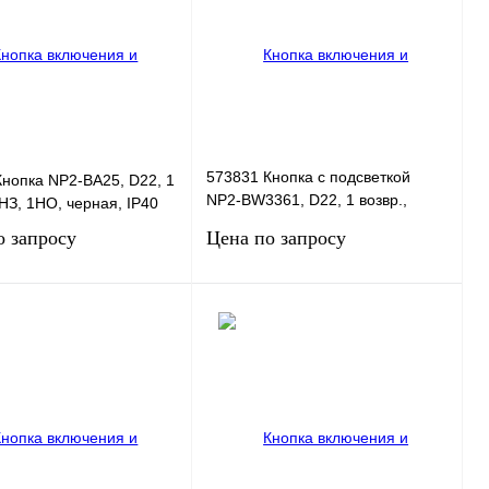
573831 Кнопка с подсветкой
нопка NP2-BA25, D22, 1
NP2-BW3361, D22, 1 возвр.,
1НЗ, 1НО, черная, IP40
1НО, зеленая, IP40
о запросу
Цена по запросу
Запросить цену
Запросить цену
 1 клик
Сравнение
Купить в 1 клик
Сравнение
нное
В
В избранное
В
наличии
наличии