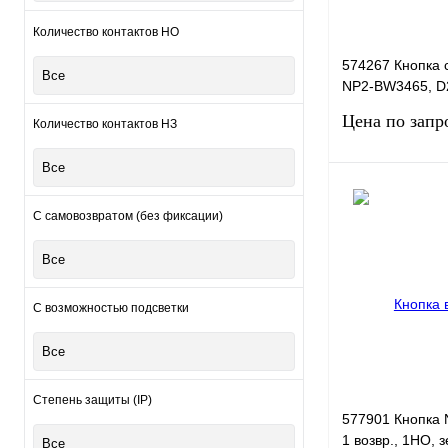
Количество контактов НО
574267 Кнопка 
Все
NP2-BW3465, D22
1НО, красная, I
Цена по запр
Количество контактов НЗ
Все
Запро
С самовозвратом (без фиксации)
Купить в 1 клик
Все
В избранное
С возможностью подсветки
Все
Степень защиты (IP)
577901 Кнопка 
1 возвр., 1НО, 
Все