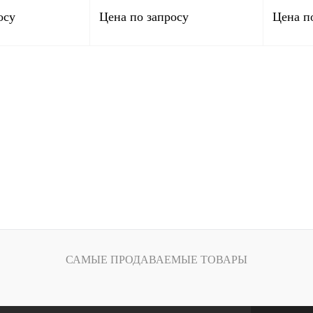
осу
Цена по запросу
Цена п
сить цену
Запросить цену
Сравнение
Купить в 1 клик
Сравнение
Купить в
В
В избранное
В
В избра
наличии
наличии
САМЫЕ ПРОДАВАЕМЫЕ ТОВАРЫ