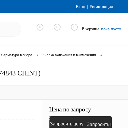
Вход
Регистрация
0
0
0
пока пусто
В корзине
•
•
я арматура в сборе
Кнопка включения и выключения
574843 CHINT)
Цена по запросу
Запросить цену