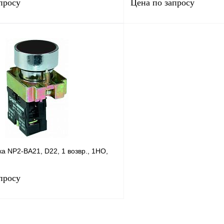
просу
Цена по запросу
Запросить цену
Запросить
лик
Сравнение
Купить в 1 клик
В
В избранное
наличии
н
а NP2-BA21, D22, 1 возвр., 1НО,
просу
Запросить цену