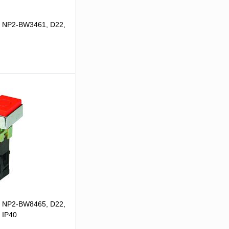
й NP2-BW3461, D22,
 цену
Сравнение
В
аличии
й NP2-BW8465, D22,
, IP40