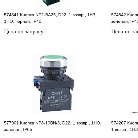
574841 Кнопка NP2-BA25, D22, 1 возвр., 1НЗ,
574842 Кнопк
1НО, черная, IP40
зеленая, IP4
Цена по запросу
Цена по за
Запросить цену
Купить в 1 клик
Сравнение
Купить в 1 к
В избранное
В
В избранное
наличии
577901 Кнопка NP8-10BN/3, D22, 1 возвр., 1НО,
574267 Кноп
зеленая, IP65
1 возвр., 1Н