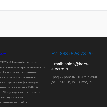
+7 (843) 526-73-20
2025 © bars-electro.ru -
Email:
sales@bars-
-магазин электротехнической
electro.ru
и. Все права защищены.
График работы Пн-Пт: с 8:00
ние и использование в
до 17:00 Сб, Вс: Выходной
ских целях информации
ленной на сайте «BARS-
RU» допускается только с
ого одобрения.
вленная на сайте