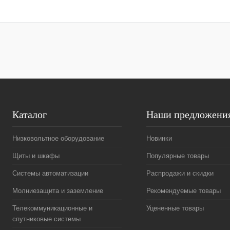
Купить в 1 клик
Сравнение
Купить в 1 к
В избранное
В
В избранное
наличии
Каталог
Наши предложени
Низковольтное оборудование
Новинки
Щиты и шкафы
Популярные товары
Системы автоматизации
Распродажи и скидки
Молниезащита и заземление
Рекомендуемые товары
Телекоммуникационные и
Уцененные товары
спутниковые системы