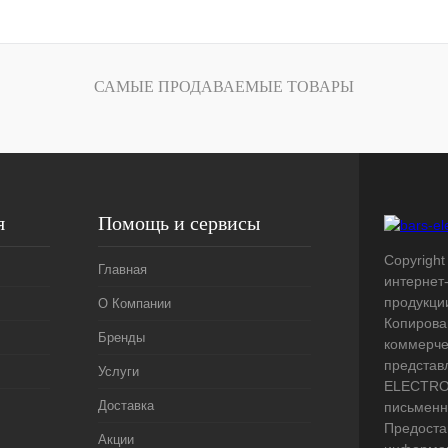
лик
Сравнение
В
САМЫЕ ПРОДАВАЕМЫЕ ТОВАРЫ
наличии
я
Помощь и сервисы
Copyright 
Главная
интернет
продукци
О Компании
Копирова
Бренды
коммерче
представ
Услуги
ELECTRO.
Доставка
письменн
Предоста
Акции