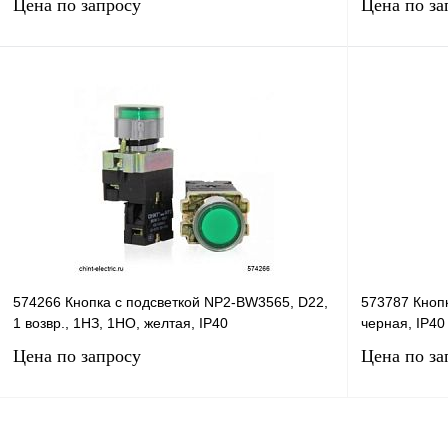
Цена по запросу
Цена по за
Запросить цену
Купить в 1 клик
Сравнение
Купить в 1 к
В избранное
В
В избранное
наличии
574266 Кнопка с подсветкой NP2-BW3565, D22,
573787 Кнопк
1 возвр., 1НЗ, 1НО, желтая, IP40
черная, IP40
Цена по запросу
Цена по за
Запросить цену