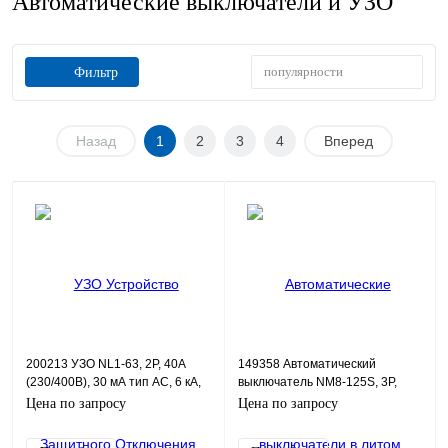
Автоматические выключатели и УЗО
популярности
Фильтр
Назад
1
2
3
4
Вперед
200213 УЗО NL1-63, 2P, 40А
149358 Автоматический
(230/400В), 30 мА тип AC, 6 кА,
выключатель NM8-125S, 3P,
2М
100А, 50кА
Цена по запросу
Цена по запросу