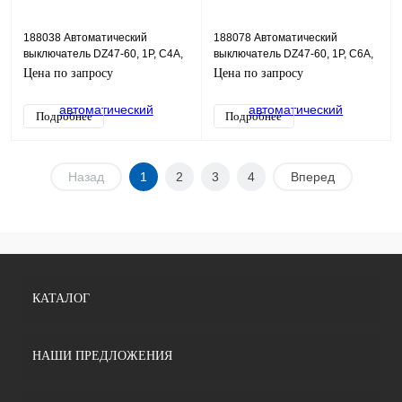
188038 Автоматический
188078 Автоматический
выключатель DZ47-60, 1P, C4А,
выключатель DZ47-60, 1P, C6А,
4,5 кА, 1М
4,5 кА, 1М
Цена по запросу
Цена по запросу
Подробнее
Подробнее
Назад
1
2
3
4
Вперед
КАТАЛОГ
НАШИ ПРЕДЛОЖЕНИЯ