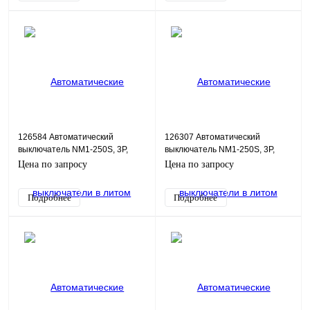
126584 Автоматический
126307 Автоматический
выключатель NM1-250S, 3P,
выключатель NM1-250S, 3P,
160А, 25кА
250А, 25кА
Цена по запросу
Цена по запросу
Подробнее
Подробнее