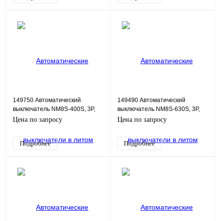
149750 Автоматический
149490 Автоматический
выключатель NM8S-400S, 3P,
выключатель NM8S-630S, 3P,
400А, 70кА
630А, 70кА
Цена по запросу
Цена по запросу
Подробнее
Подробнее