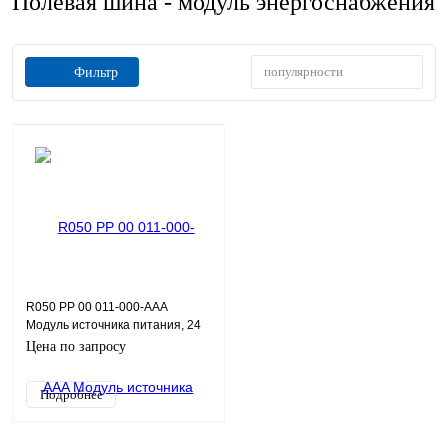
Полевая шина - модуль энергоснабжения
популярности
Фильтр
R050 PP 00 011-000-AAA
Модуль источника питания, 24
В DC, 72 Вт внутренняя шина
Цена по запросу
Подробнее