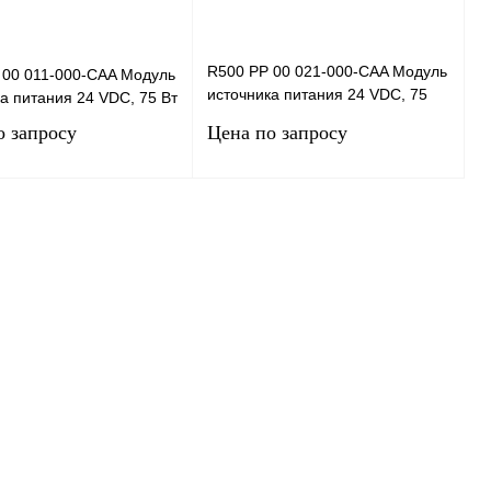
R500 PP 00 021-000-CAA Модуль
 00 011-000-CAA Модуль
источника питания 24 VDC, 75
а питания 24 VDC, 75 Вт
Вт, с гальваноизоляцией
о запросу
Цена по запросу
внутренней сети п
Запросить цену
Запросить цену
 1 клик
Сравнение
Купить в 1 клик
Сравнение
нное
Под заказ
В избранное
Под заказ