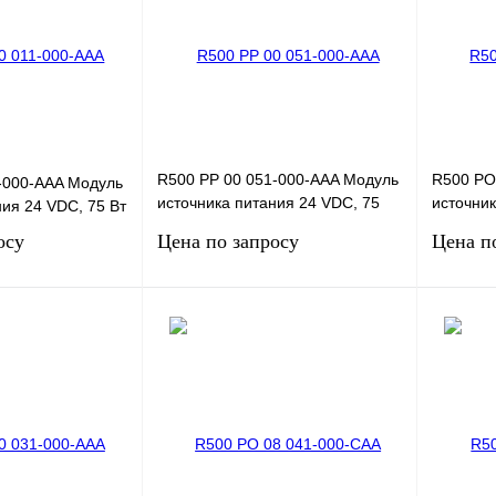
R500 PP 00 051-000-AAA Модуль
R500 PO
-000-AAA Модуль
источника питания 24 VDC, 75
источник
ния 24 VDC, 75 Вт
Вт, интеллектуальный,
VDC, 70 
осу
Цена по запросу
Цена п
поддержка выбора ши
каналов,
сить цену
Запросить цену
Сравнение
Купить в 1 клик
Сравнение
Купить в
Под заказ
В избранное
Под заказ
В избра