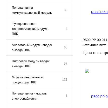
Полевая шина -
36
коммуникационный модуль
Функционально-
технологический модуль
4
ПЛК
R500 PP 00 011
источника пита
Аналоговый модуль ввода/
65
вывода ПЛК
Цена по запр
Цифровой модуль ввода/
57
вывода ПЛК
Запро
Модуль центрального
121
процессора ПЛК
Купить в 1 клик
В избранное
Полевая шина - модуль
1
энергоснабжения