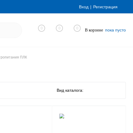
Вход
Регистрация
0
0
0
пока пусто
В корзине
тропитания ПЛК
Вид каталога: