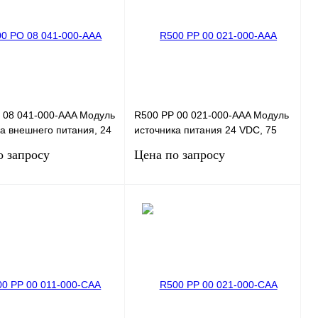
 08 041-000-AAA Модуль
R500 PP 00 021-000-AAA Модуль
а внешнего питания, 24
источника питания 24 VDC, 75
mA (на канал), 8
Вт, с гальваноизоляцией
о запросу
Цена по запросу
 покан
внутренней сети п
Запросить цену
Запросить цену
 1 клик
Сравнение
Купить в 1 клик
Сравнение
нное
Под заказ
В избранное
Под заказ