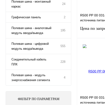
Полевая шина - монтажный
24
каркас
R500 PP 00 031
Графическая панель
2
источника пита
75 Вт, с гальва
Цена по запр
Полевая шина - аналоговый
внутренней с
195
модуль ввода/вывода
Полевая шина - цифровой
555
Запро
модуль ввода/вывода
Соединительный кабель
Купить в 1 клик
228
ПЛК
В избранное
Полевая шина - модуль
4
энергоснабжения сегмента
R500 PP 00 031
ФИЛЬТР ПО ПАРАМЕТРАМ
источника пита