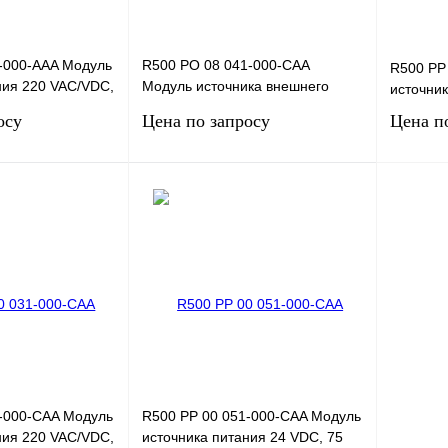
-000-AAA Модуль
R500 PO 08 041-000-CAA
R500 PP
ния 220 VAC/VDC,
Модуль источника внешнего
источник
ноизоляцией
питания, 24 VDC, 70 mA (на
осу
Цена по запросу
Цена п
канал), 8 каналов, покан
сить цену
Запросить цену
Сравнение
Купить в 1 клик
Сравнение
Купить в
Под заказ
В избранное
Под заказ
В избра
-000-CAA Модуль
R500 PP 00 051-000-CAA Модуль
ния 220 VAC/VDC,
источника питания 24 VDC, 75