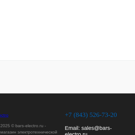
+7 (843) 526-73-20
2025 © bars-electro.ru -
Email:
sales@bars-
-магазин электротехнической
electro.ru