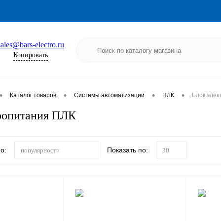
sales@bars-electro.ru
Копировать
•
•
•
•
Каталог товаров
Системы автоматизации
ПЛК
Блок элек
ропитания ПЛК
о:
Показать по:
популярности
30