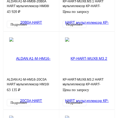
ALDAN A1-M-HM08-20B0A
КР-HART-MUX8.М3.1 HART
HART мультиплексор HM08I
мультиплексор КР-HART-
MUX8.М3
43 920 ₽
Цена по запросу
Подробнее
Подробнее
ALDAN A1-M-HM16-20C0A
КР-HART-MUX8.M3.2 HART
HART мультиплексор HM16I
мультиплексор КР-HART-
MUX8.М3
63 135 ₽
Цена по запросу
Подробнее
Подробнее