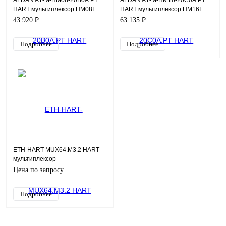
ALDAN A1-M-HM08-20B0A.PT
ALDAN A1-M-HM16-20C0A.PT
HART мультиплексор HM08I
HART мультиплексор HM16I
43 920 ₽
63 135 ₽
Подробнее
Подробнее
ETH-HART-MUX64.М3.2 HART
мультиплексор
ETH‑HART‑MUX64.M3
Цена по запросу
Подробнее