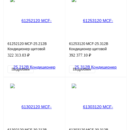
61252120 MCF-25.212B
61253120 MCF-25.312B
Кондиционер щитовой
Кондиционер щитовой
навесной (холодильный
навесной (холодильный
322 313.03 ₽
392 377.10 ₽
агрегат) фронтальный,
агрегат) фронтальный,
металлическая л
металлическая л
Подробнее
Подробнее