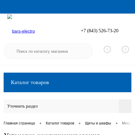
+7 (843) 526-73-20
Вход
Регистрация
0
0
Каталог товаров
Уточнить раздел
•
•
•
Главная страница
Каталог товаров
Щиты и шкафы
Микрок