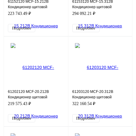
61152120 MCF-15.212B
61153120 MCF-15.312B
Кондиционер щитовой
Кондиционер щитовой
навесной (холодильный
навесной (холодильный
223 743.49 ₽
294 092.21 ₽
агрегат) фронтальный,
агрегат) фронтальный,
металлическая л
металлическая л
Подробнее
Подробнее
61202120 MCF-20.212B
61203120 MCF-20.312B
Кондиционер щитовой
Кондиционер щитовой
навесной (холодильный
навесной (холодильный
219 575.43 ₽
322 160.54 ₽
агрегат) фронтальный,
агрегат) фронтальный,
металлическая л
металлическая л
Подробнее
Подробнее