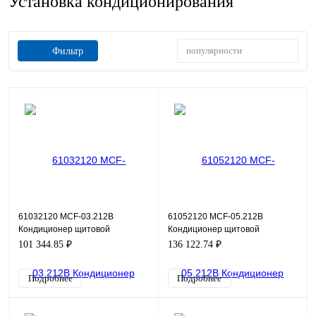
Установка кондиционирования
популярности
Фильтр
61032120 MCF-03.212B
61052120 MCF-05.212B
Кондиционер щитовой
Кондиционер щитовой
навесной (холодильный
навесной (холодильный
101 344.85 ₽
136 122.74 ₽
агрегат) фронтальный,
агрегат) фронтальный,
металлическая л
металлическая л
Подробнее
Подробнее