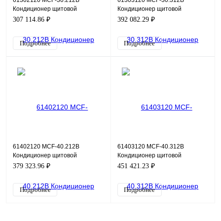
61302120 MCF-30.212B
61303120 MCF-30.312B
Кондиционер щитовой
Кондиционер щитовой
навесной (холодильный
навесной (холодильный
307 114.86 ₽
392 082.29 ₽
агрегат) фронтальный,
агрегат) фронтальный,
металлическая л
металлическая л
Подробнее
Подробнее
61402120 MCF-40.212B
61403120 MCF-40.312B
Кондиционер щитовой
Кондиционер щитовой
навесной (холодильный
навесной (холодильный
379 323.96 ₽
451 421.23 ₽
агрегат) фронтальный,
агрегат) фронтальный,
металлическая л
металлическая л
Подробнее
Подробнее