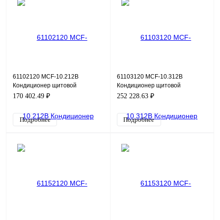
61102120 MCF-10.212B
61103120 MCF-10.312B
Кондиционер щитовой
Кондиционер щитовой
навесной (холодильный
навесной (холодильный
170 402.49 ₽
252 228.63 ₽
агрегат) фронтальный,
агрегат) фронтальный,
металлическая л
металлическая л
Подробнее
Подробнее