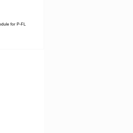
dule for P-FL
 цену
Сравнение
Под заказ