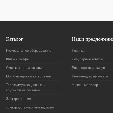
Каталог
Наши предложени
Низковольтное оборудование
Новинки
Щиты и шкафы
Популярные товары
Системы автоматизации
Распродажи и скидки
Молниезащита и заземление
Рекомендуемые товары
Телекоммуникационные и
Уцененные товары
спутниковые системы
Электропитание
Электроустановочные изделия