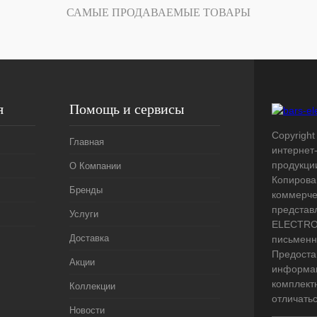
САМЫЕ ПРОДАВАЕМЫЕ ТОВАРЫ
я
Помощь и сервисы
Copyright 
Главная
интернет
продукци
О Компании
Копирова
Бренды
коммерче
представ
Услуги
ELECTRO.
Доставка
письменн
Предоста
Акции
информац
комплект
Коллекции
отличать
Новости