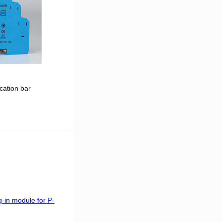
cation bar
 цену
Сравнение
Под заказ