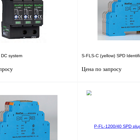
 DC system
S-FLS-C (yellow) SPD Identifi
просу
Цена по запросу
Запросить цену
Запросить
лик
Сравнение
Купить в 1 клик
Под заказ
В избранное