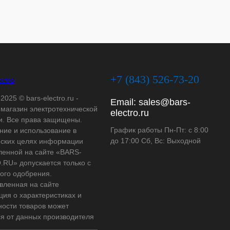
+7 (843) 526-73-20
2025 © bars-electro.ru -
Email:
sales@bars-
-магазин электротехнической
electro.ru
и. Все права защищены.
График работы Пн-Пт: с 8:00
ние и использование в
до 17:00 Сб, Вс: Выходной
ских целях информации
ленной на сайте «BARS-
RU» допускается только с
ого одобрения.
вленная на сайте
ия о характеристиках и
ности товаров может
ся от данных производителя