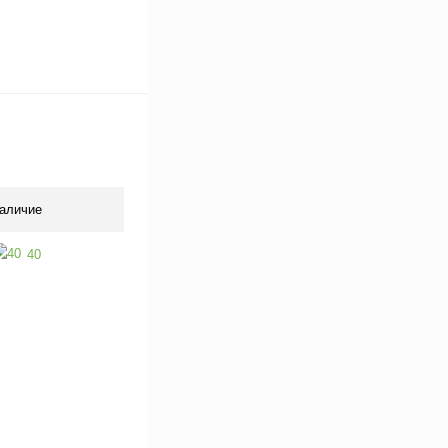
аличие
40