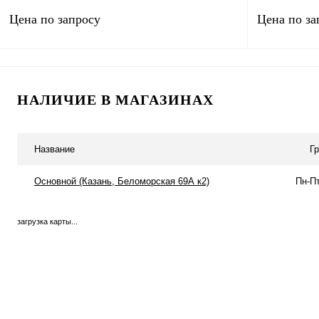
Цена по запросу
Цена по за
Запросить цену
НАЛИЧИЕ В МАГАЗИНАХ
Купить в 1 клик
Сравнение
Купить в 1 к
В избранное
Под заказ
В избранное
Название
Г
Основной (Казань, Беломорская 69А к2)
Пн-Пт
загрузка карты...