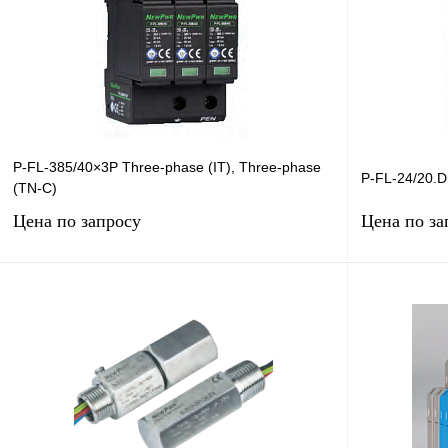
P-FL-385/40×3P Three-phase (IT), Three-phase
P-FL-24/20.D
(TN-C)
Цена по запросу
Цена по за
Запросить цену
Купить в 1 клик
Сравнение
Купить в 1 к
В избранное
Под заказ
В избранное