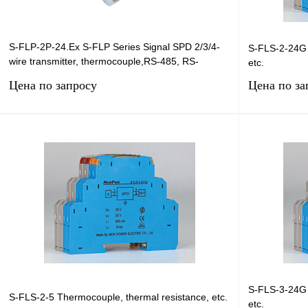
S-FLP-2P-24.Ex S-FLP Series Signal SPD 2/3/4-
S-FLS-2-24G 
wire transmitter, thermocouple,RS-485, RS-
etc.
232,RS-422, s
Цена по запросу
Цена по за
Запросить цену
Купить в 1 клик
Сравнение
Купить в 1 к
В избранное
Под заказ
В избранное
S-FLS-3-24G 
S-FLS-2-5 Thermocouple, thermal resistance, etc.
etc.