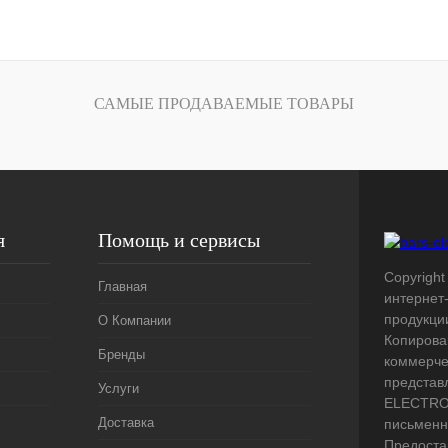
САМЫЕ ПРОДАВАЕМЫЕ ТОВАРЫ
я
Помощь и сервисы
Copyright 
Главная
интернет
продукци
О Компании
Копирова
Бренды
коммерче
представ
Услуги
ELECTRO.
Доставка
письменн
Предоста