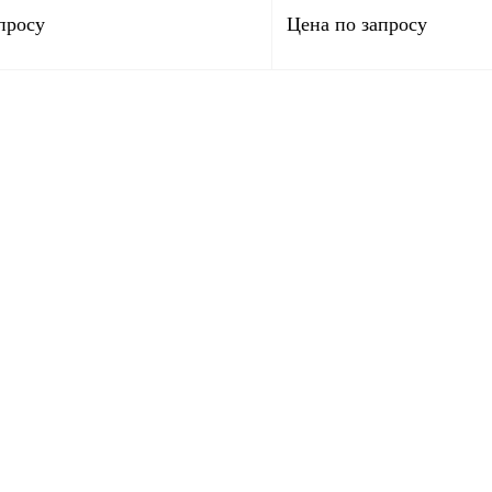
(коробка)
просу
Цена по запросу
Запросить цену
Запросить
лик
Сравнение
Купить в 1 клик
Под заказ
В избранное