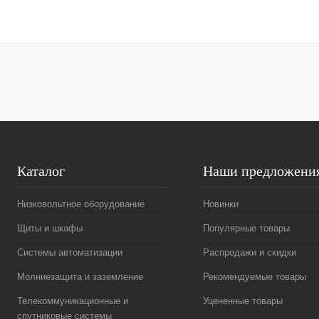
Запросить цену
Купить в 1 клик
Сравнение
В избранное
Под заказ
Каталог
Наши предложени
Низковольтное оборудование
Новинки
Щиты и шкафы
Популярные товары
Системы автоматизации
Распродажи и скидки
Молниезащита и заземление
Рекомендуемые товары
Телекоммуникационные и
Уцененные товары
спутниковые системы