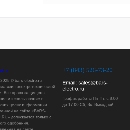
+7 (843) 526-73-20
2025 © bars-electro.ru -
Email:
sales@bars-
-магазин электротехнической
electro.ru
и. Все права защищены.
График работы Пн-Пт: с 8:00
ние и использование в
до 17:00 Сб, Вс: Выходной
ских целях информации
ленной на сайте «BARS-
RU» допускается только с
ого одобрения.
вленная на сайте