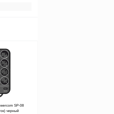
owercom SP-08
ток) черный