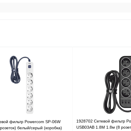
1928702 Сетевой фильтр P
евой фильтр Powercom SP-06W
USB03AB 1.8М 1.8м (8 розе
 розеток) белый/серый (коробка)