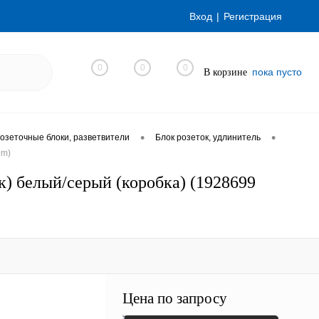
Вход
Регистрация
0
0
0
пока пусто
В корзине
•
•
озеточные блоки, разветвители
Блок розеток, удлинитель
om)
к) белый/серый (коробка) (1928699
Цена по запросу