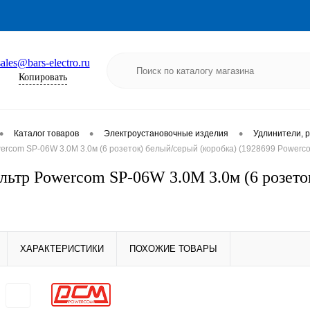
sales@bars-electro.ru
Копировать
•
•
•
Каталог товаров
Электроустановочные изделия
Удлинители, р
rcom SP-06W 3.0М 3.0м (6 розеток) белый/серый (коробка) (1928699 Powerc
льтр Powercom SP-06W 3.0М 3.0м (6 розето
ХАРАКТЕРИСТИКИ
ПОХОЖИЕ ТОВАРЫ