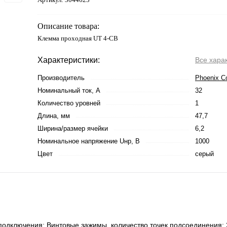
Описание товара:
Клемма проходная UT 4-CB
Характеристики:
Все хара
Производитель
Phoenix C
Номинальный ток, А
32
Количество уровней
1
Длина, мм
47,7
Ширина/размер ячейки
6,2
Номинальное напряжение Uнр, В
1000
Цвет
серый
подключения: Винтовые зажимы, количество точек подсоединения: 2