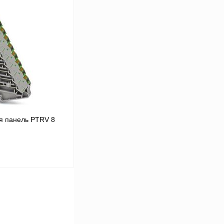
 цену
Сравнение
В
аличии
я панель PTRV 8
 цену
Сравнение