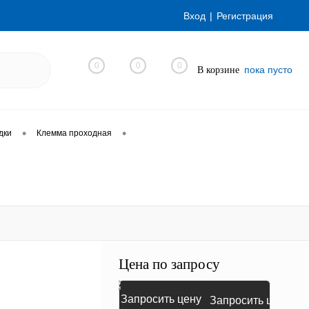
Вход
Регистрация
0
0
0
пока пусто
В корзине
•
•
дки
Клемма проходная
Цена по запросу
Запросить цену