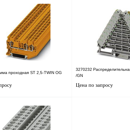
Запросить цену
Запросить
лик
Сравнение
Купить в 1 клик
Под заказ
В избранное
н
3270232 Распределительна
мма проходная ST 2,5-TWIN OG
/GN
просу
Цена по запросу
Запросить цену
Запросить
лик
Сравнение
Купить в 1 клик