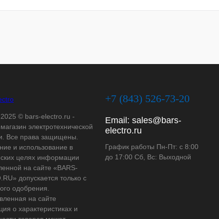
+7 (843) 526-73-20
2025 © bars-electro.ru -
Email:
sales@bars-
-магазин электротехнической
electro.ru
и. Все права защищены.
График работы Пн-Пт: с 8:00
ние и использование в
до 17:00 Сб, Вс: Выходной
ских целях информации
ленной на сайте «BARS-
RU» допускается только с
ого одобрения.
вленная на сайте
ия о характеристиках и
ности товаров может