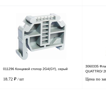
Запросить цену
Купить в 1 клик
Сравнение
Купить в 1 к
В избранное
Под заказ
В избранное
3060335 Фла
011296 Концевой стопор 2G4(GY), серый
QUATTRO/ 2
18.72 ₽
Цена по за
/ шт
В корзину