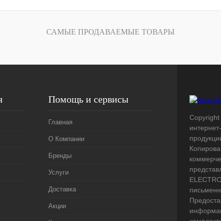
лик
Сравнение
Под заказ
САМЫЕ ПРОДАВАЕМЫЕ ТОВАРЫ
я
Помощь и сервисы
Copyright 
Главная
интернет
продукци
О Компании
Копирова
Бренды
коммерче
представ
Услуги
ELECTRO.
Доставка
письменн
Предоста
Акции
информац
комплект