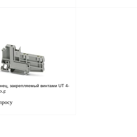
Запросить цену
Запросить
лик
Сравнение
Купить в 1 клик
Под заказ
В избранное
нец, закрепляемый винтами UT 4-
P-F
просу
Запросить цену