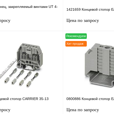
нец, закрепляемый винтами UT 4-
1421659 Концевой стопор E
просу
Цена по запросу
Рекомендуем
Запросить цену
Запросить
Хит продаж
лик
Сравнение
Купить в 1 клик
Под заказ
В избранное
н
цевой стопор CARRIER 35-13
0800886 Концевой стопор E
просу
Цена по запросу