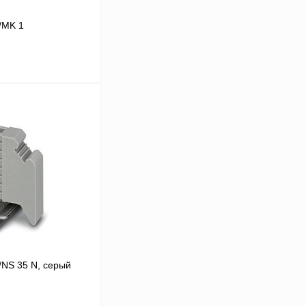
/MK 1
 цену
Сравнение
В
аличии
/NS 35 N, серый