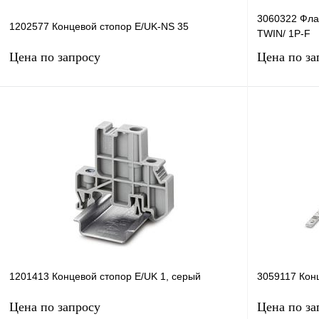
3060322 Фла
1202577 Концевой стопор E/UK-NS 35
TWIN/ 1P-F
Цена по запросу
Цена по за
Запросить цену
Купить в 1 клик
Сравнение
Купить в 1 к
В избранное
В
В избранное
наличии
1201413 Концевой стопор E/UK 1, серый
3059117 Кон
Цена по запросу
Цена по за