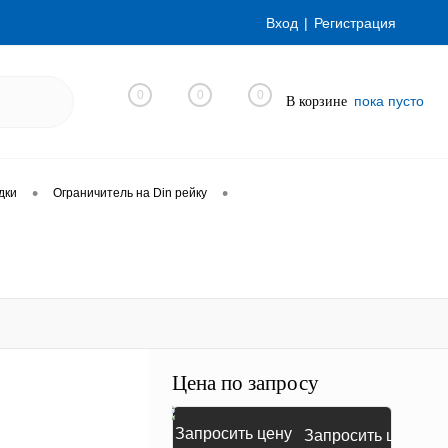
Вход
Регистрация
0
0
0
пока пусто
В корзине
•
•
дки
Ограничитель на Din рейку
Цена по запросу
Запросить цену