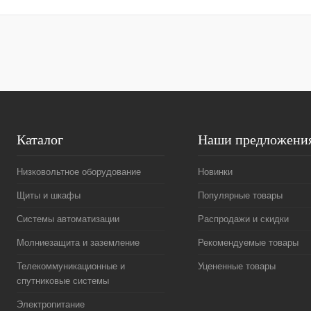
Купить в 1 клик
Сравнение
Купить в 1 к
В избранное
В
В избранное
наличии
Каталог
Наши предложени
Низковольтное оборудование
Новинки
Щиты и шкафы
Популярные товары
Системы автоматизации
Распродажи и скидки
Молниезащита и заземление
Рекомендуемые товары
Телекоммуникационные и
Уцененные товары
спутниковые системы
Электропитание