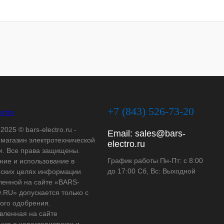
+7 (843) 526-73-20
2025 © bars-electro.ru -
Email:
sales@bars-
-магазин электротехнической
electro.ru
и. Все права защищены.
График работы Пн-Пт: с 8:00
ние и использование в
до 17:00 Сб, Вс: Выходной
ских целях информации
ленной на сайте «BARS-
RU» допускается только с
ого одобрения.
вленная на сайте
ия о характеристиках и