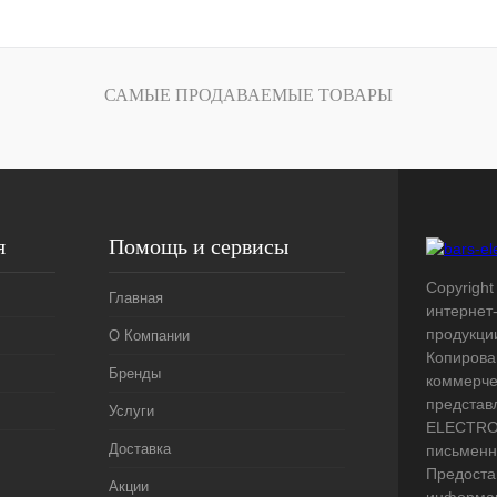
лик
Сравнение
Под заказ
САМЫЕ ПРОДАВАЕМЫЕ ТОВАРЫ
я
Помощь и сервисы
Copyright 
Главная
интернет
продукци
О Компании
Копирова
Бренды
коммерче
представ
Услуги
ELECTRO.
Доставка
письменн
Предоста
Акции
информац