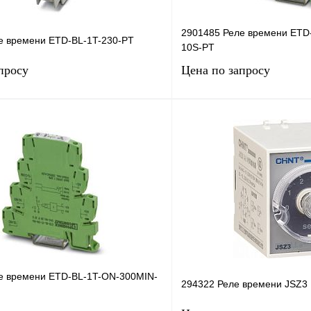
2901485 Реле времени ETD
е времени ETD-BL-1T-230-PT
10S-PT
просу
Цена по запросу
Запросить цену
Запросить
лик
Сравнение
Купить в 1 клик
Под заказ
В избранное
е времени ETD-BL-1T-ON-300MIN-
294322 Реле времени JSZ3