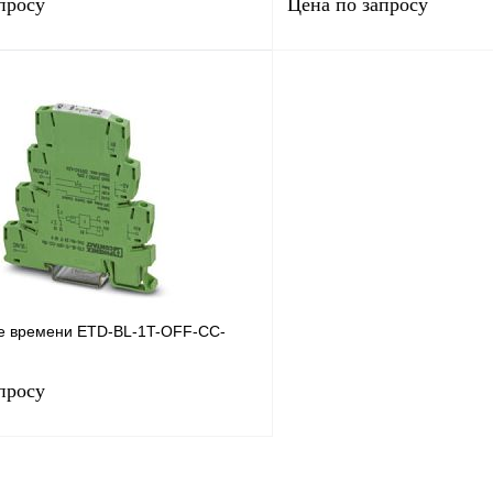
просу
Цена по запросу
Запросить цену
Запросить
лик
Сравнение
Купить в 1 клик
Под заказ
В избранное
е времени ETD-BL-1T-OFF-CC-
просу
Запросить цену