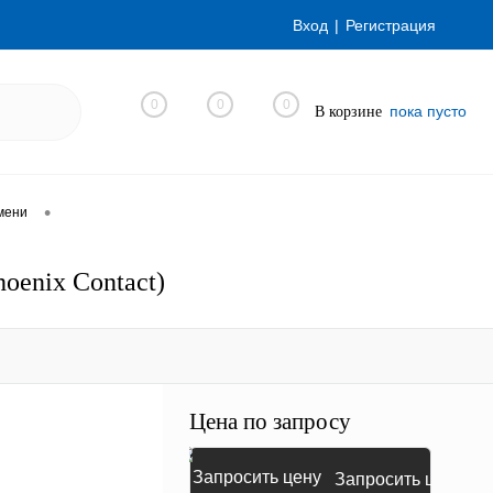
Вход
Регистрация
0
0
0
пока пусто
В корзине
•
мени
enix Contact)
Цена по запросу
Запросить цену