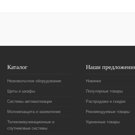
Купить в 1 клик
Сравнение
Купить в 1 к
В избранное
Под заказ
В избранное
Каталог
Наши предложени
Низковольтное оборудование
Новинки
Щиты и шкафы
Популярные товары
Системы автоматизации
Распродажи и скидки
Молниезащита и заземление
Рекомендуемые товары
Телекоммуникационные и
Уцененные товары
спутниковые системы