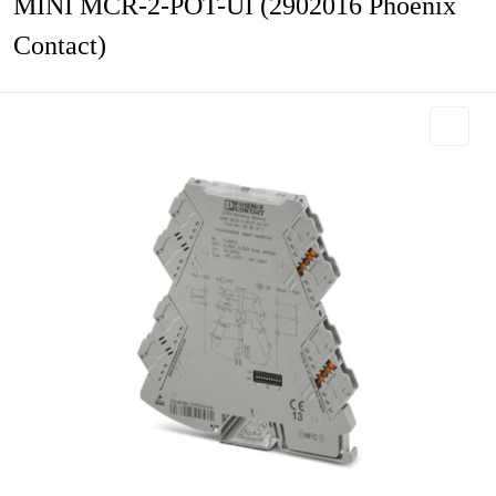
MINI MCR-2-POT-UI (2902016 Phoenix
Contact)