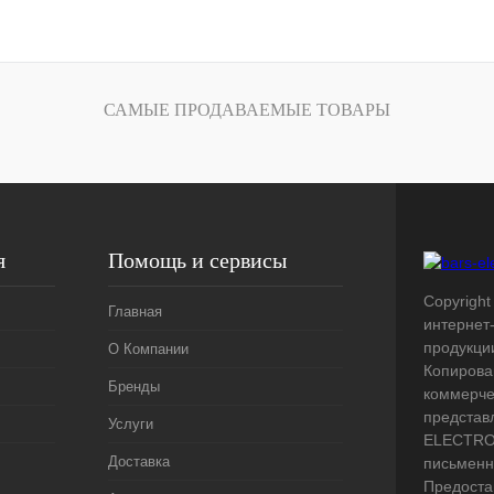
Запросить цену
лик
Сравнение
Под заказ
САМЫЕ ПРОДАВАЕМЫЕ ТОВАРЫ
я
Помощь и сервисы
Copyright 
Главная
интернет
продукци
О Компании
Копирова
Бренды
коммерче
представ
Услуги
ELECTRO.
Доставка
письменн
Предоста