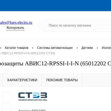
sales@bars-electro.ru
Копировать
•
•
•
•
Каталог товаров
Системы автоматизации
Датчики
Изоли
 АВИС12-RPSSI-I-I-N (65012202 СТЭЗ)
розащиты АВИС12-RPSSI-I-I-N (65012202 
ХАРАКТЕРИСТИКИ
ПОХОЖИЕ ТОВАРЫ
Артикул:
65012202