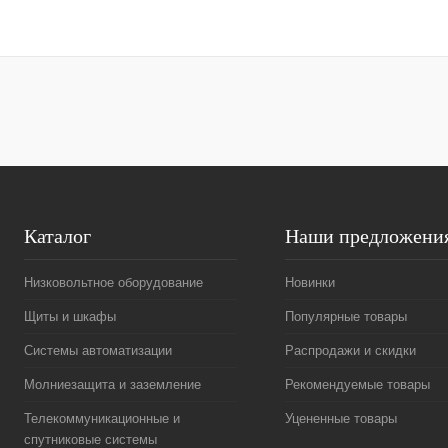
Запросить цену
Купить в 1 клик
Сравнение
Купить в 1 к
В избранное
Под заказ
В избранное
Каталог
Наши предложени
Низковольтное оборудование
Новинки
Щиты и шкафы
Популярные товары
Системы автоматизации
Распродажи и скидки
Молниезащита и заземление
Рекомендуемые товары
Телекоммуникационные и
Уцененные товары
спутниковые системы