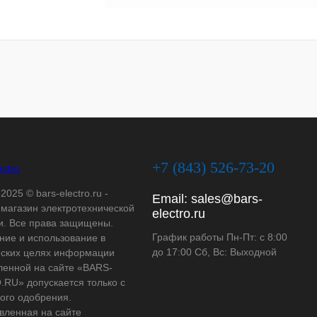
+7 (843) 526-73-20
2025 © bars-electro.ru -
Email:
sales@bars-
-магазин электротехнической
electro.ru
и. Все права защищены.
График работы Пн-Пт: с 8:00
ние и использование в
до 17:00 Сб, Вс: Выходной
ских целях информации
ленной на сайте «BARS-
RU» допускается только с
ого одобрения.
вленная на сайте