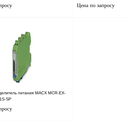
просу
Цена по запросу
Запросить цену
Запросить
лик
Сравнение
Купить в 1 клик
Под заказ
В избранное
делитель питания MACX MCR-EX-
-1S-SP
просу