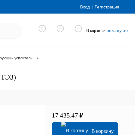
Вход
Регистрация
0
0
0
пока пусто
В корзине
•
рующий усилитель
СТЭЗ)
17 435.47 ₽
В корзину