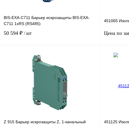
BIS-EXA-C711 Барьер искрозащиты BIS-EXA-
451065 Изол
C711 1хRS (RS485)
50 594 ₽
Цена по за
/ шт
В корзину
Купить в 1 клик
Сравнение
Купить в 1 к
В избранное
В
В избранное
наличии
Z 915 Барьер искрозащиты Z, 1-канальный
451125 Изол