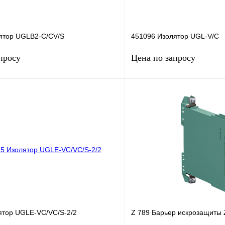
ятор UGLB2-C/CV/S
451096 Изолятор UGL‐V/C
просу
Цена по запросу
Запросить цену
Запросить
лик
Сравнение
Купить в 1 клик
Под заказ
В избранное
ятор UGLE‐VC/VC/S‐2/2
Z 789 Барьер искрозащиты 