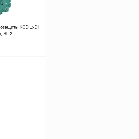
розащиты KCD 1хDI
, SIL2
 цену
Сравнение
Под заказ