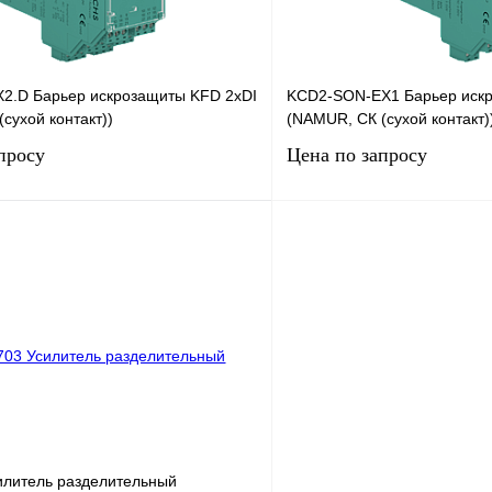
2.D Барьер искрозащиты KFD 2хDI
KCD2-SON-EX1 Барьер иск
сухой контакт))
(NAMUR, СК (сухой контакт))
просу
Цена по запросу
Запросить цену
Запросить
лик
Сравнение
Купить в 1 клик
Под заказ
В избранное
илитель разделительный