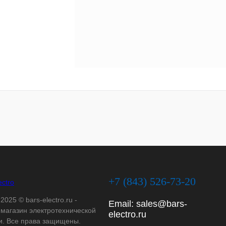
+7 (843) 526-73-20
2025 © bars-electro.ru -
Email:
sales@bars-
-магазин электротехнической
electro.ru
и. Все права защищены.