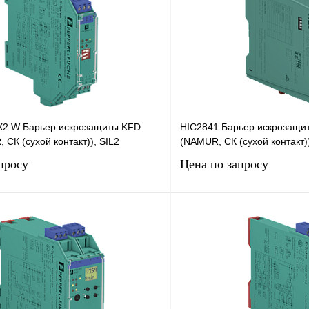
2.W Барьер искрозащиты KFD
HIC2841 Барьер искрозащит
 СК (сухой контакт)), SIL2
(NAMUR, СК (сухой контакт))
просу
Цена по запросу
Запросить цену
Запросить
лик
Сравнение
Купить в 1 клик
Под заказ
В избранное