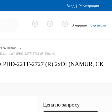
Вход
Регистрация
0
0
0
пока пусто
В корзине
•
тель Namur
 контакт)) (PHD-22TF-2727 (R) PingHe)
ов PHD-22TF-2727 (R) 2хDI (NAMUR, СК
Цена по запросу