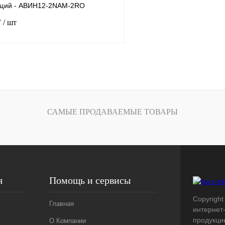
щий - АВИН12-2NAM-2RO
₽
/ шт
В корзину
лик
Сравнение
Под заказ
САМЫЕ ПРОДАВАЕМЫЕ ТОВАРЫ
я
Помощь и сервисы
Copyright 
Главная
интернет
продукци
О Компании