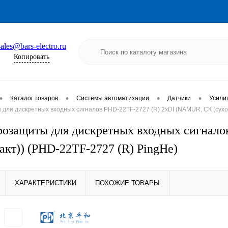
sales@bars-electro.ru
Копировать
•
•
•
•
Каталог товаров
Системы автоматизации
Датчики
Усили
для дискретных входных сигналов PHD-22TF-2727 (R) 2хDI (NAMUR, СК (сухой
розащиты для дискретных входных сигнал
акт)) (PHD-22TF-2727 (R) PingHe)
ХАРАКТЕРИСТИКИ
ПОХОЖИЕ ТОВАРЫ