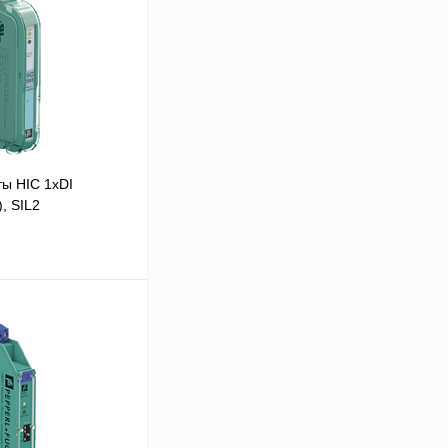
ы HIC 1хDI
, SIL2
 цену
Сравнение
Под заказ