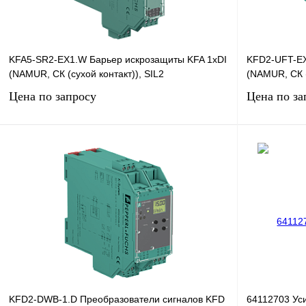
KFA5-SR2-EX1.W Барьер искрозащиты KFA 1хDI
KFD2-UFT-EX
(NAMUR, СК (сухой контакт)), SIL2
(NAMUR, СК (
Цена по запросу
Цена по за
Запросить цену
Купить в 1 клик
Сравнение
Купить в 1 к
В избранное
Под заказ
В избранное
KFD2-DWB-1.D Преобразователи сигналов KFD
64112703 Ус