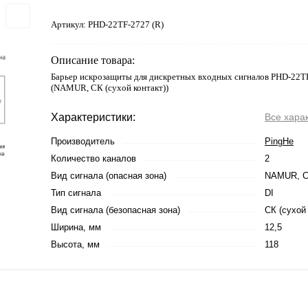
Артикул:
PHD-22TF-2727 (R)
Описание товара:
Барьер искрозащиты для дискретных входных сигналов PHD-22TF
(NAMUR, СК (сухой контакт))
Характеристики:
Все хара
Производитель
PingHe
Количество каналов
2
Вид сигнала (опасная зона)
NAMUR, СК
Тип сигнала
DI
Вид сигнала (безопасная зона)
СК (сухой 
Ширина, мм
12,5
Высота, мм
118