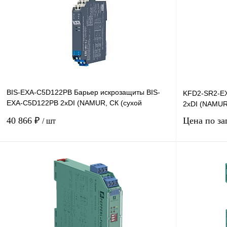
BIS-EXA-C5D122PB Барьер искрозащиты BIS-
KFD2-SR2-EX
EXA-C5D122PB 2хDI (NAMUR, СК (сухой
2хDI (NAMUR,
контакт))
40 866 ₽
Цена по за
/ шт
В корзину
Купить в 1 клик
Сравнение
Купить в 1 к
В избранное
Под заказ
В избранное