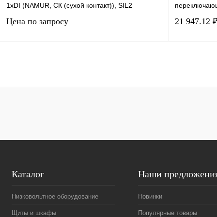
1хDI (NAMUR, СК (сухой контакт)), SIL2
переключаю
Цена по запросу
21 947.12 
Запросить цену
Купить в 1 клик
Сравнение
Купить в 1 к
В избранное
Под заказ
В избранное
Каталог
Наши предложени
Низковольтное оборудование
Новинки
Щиты и шкафы
Популярные товары