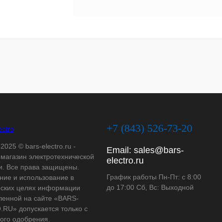
+7 (843) 526-73-20
2025 © bars-electro.ru -
Email:
sales@bars-
-магазин электротехнической
electro.ru
и. Все права защищены.
График работы Пн-Пт: с 8:00
ние и использование в
до 17:00 Сб, Вс: Выходной
ских целях информации
ленной на сайте «BARS-
RU» допускается только с
ого одобрения.