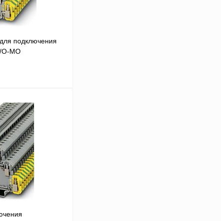
для подключения
N/O-MO
 цену
Сравнение
Под заказ
ючения