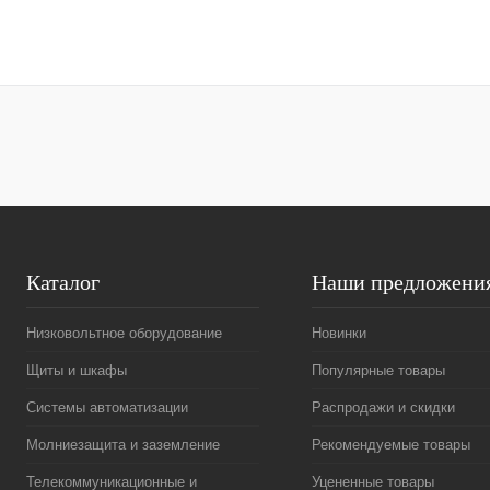
Запросить цену
Купить в 1 клик
Сравнение
Купить в 1 к
В избранное
Под заказ
В избранное
Каталог
Наши предложени
Низковольтное оборудование
Новинки
Щиты и шкафы
Популярные товары
Системы автоматизации
Распродажи и скидки
Молниезащита и заземление
Рекомендуемые товары
Телекоммуникационные и
Уцененные товары