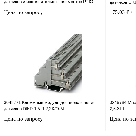
датчиков и исполнительных элементов PTIO
датчиков UK
1,5/S/4-LED 24 GN
Цена по запросу
175.03 ₽
/ 
Запросить цену
Купить в 1 клик
Сравнение
Купить в 1 к
В избранное
Под заказ
В избранное
3048771 Клеммный модуль для подключения
3246784 Мно
датчиков DIKD 1,5 R 2,2K/O-M
2,5-3L I
Цена по запросу
Цена по за