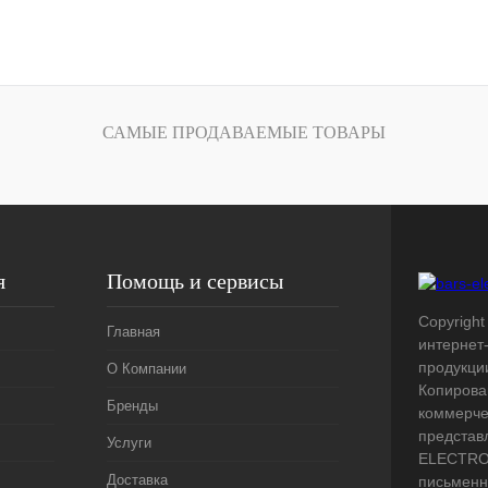
Запросить цену
лик
Сравнение
Под заказ
САМЫЕ ПРОДАВАЕМЫЕ ТОВАРЫ
я
Помощь и сервисы
Copyright 
Главная
интернет
продукци
О Компании
Копирова
Бренды
коммерче
представ
Услуги
ELECTRO.
Доставка
письменн