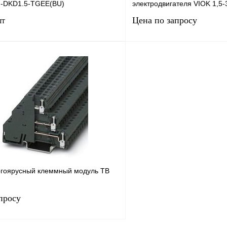
J-DKD1.5-TGEE(BU)
электродвигателя VIOK 1,5
Цена по запросу
шт
В корзину
Запросить
лик
Сравнение
Купить в 1 клик
Под заказ
В избранное
гоярусный клеммный модуль TB
просу