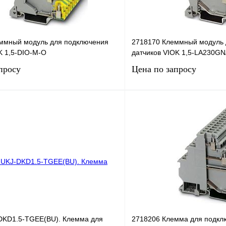
ммный модуль для подключения
2718170 Клеммный модуль 
K 1,5-DIO-M-O
датчиков VIOK 1,5-LA230G
просу
Цена по запросу
Запросить цену
Запросить
лик
Сравнение
Купить в 1 клик
Под заказ
В избранное
DKD1.5-TGEE(BU). Клемма для
2718206 Клемма для подкл