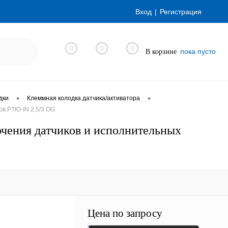
Вход
Регистрация
0
0
0
пока пусто
В корзине
•
•
дки
Клеммная колодка датчика/активатора
в PTIO-IN 2,5/3 OG
ючения датчиков и исполнительных
Цена по запросу