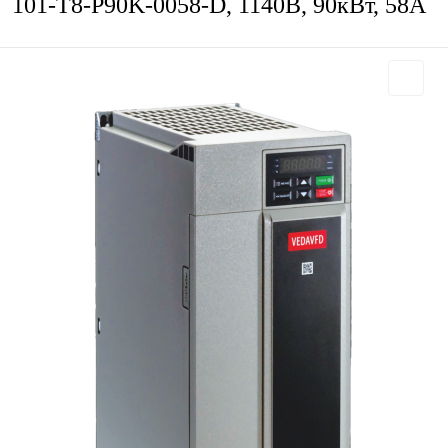
101-T8-P90K-0058-D, 1140В, 90кВт, 58А