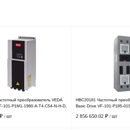
стотный преобразователь VEDA
HBC20181 Частотный преоб
VF-101-P1M1-1980-A-T4-C54-N-H-D,
Basic Drive VF-101-P185-01
т,
660В, 185кВт
 ₽
2 856 650.02 ₽
/ шт
/ шт