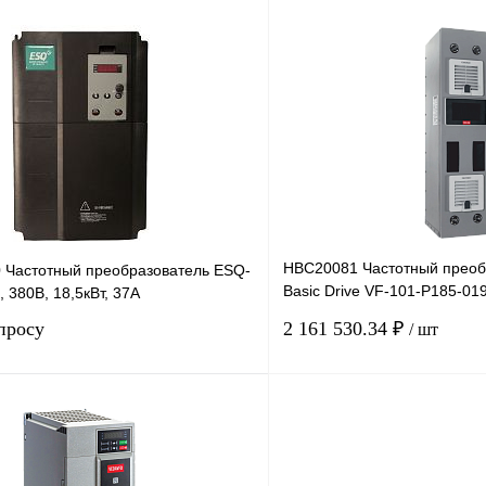
В корзину
лик
Сравнение
Купить в 1 клик
Под заказ
В избранное
HBC20081 Частотный преоб
0 Частотный преобразователь ESQ-
Basic Drive VF-101-P185-01
, 380В, 18,5кВт, 37А
660В, 185кВт
просу
2 161 530.34 ₽
/ шт
Запросить цену
лик
Сравнение
Купить в 1 клик