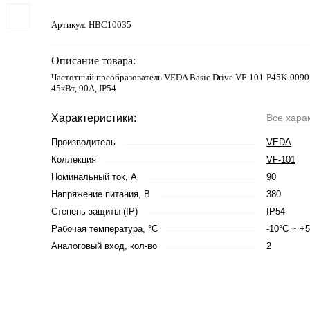
Артикул:
HBC10035
Описание товара:
Частотный преобразователь VEDA Basic Drive VF-101-P45K-0090
45кВт, 90А, IP54
Характеристики:
Все хара
Производитель
VEDA
Коллекция
VF-101
Номинальный ток, А
90
Напряжение питания, В
380
Степень защиты (IP)
IP54
Рабочая температура, °С
-10°C ~ +
Аналоговый вход, кол-во
2