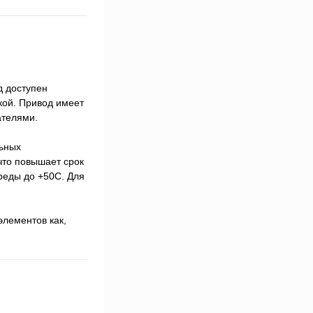
д доступен
кой. Привод имеет
ателями.
льных
что повышает срок
реды до +50С. Для
элементов как,