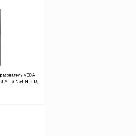
В корзину
Сравнение
Под заказ
разователь VEDA
98-A-T6-N54-N-H-D,
В корзину
Сравнение