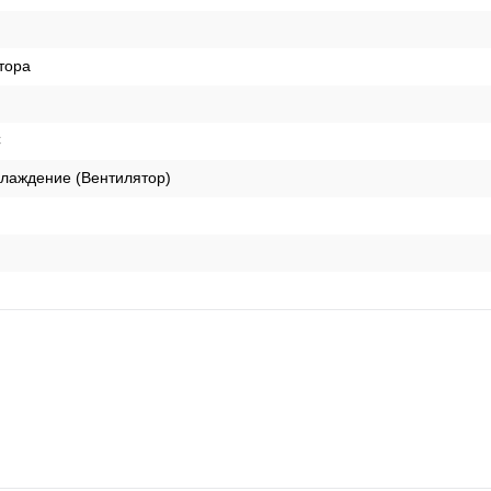
тора
C
лаждение (Вентилятор)