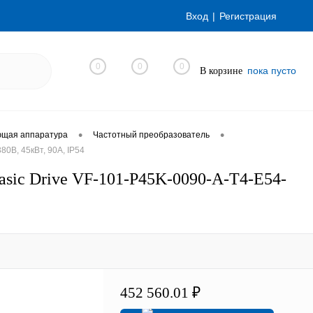
Вход
Регистрация
0
0
0
пока пусто
В корзине
•
•
ющая аппаратура
Частотный преобразователь
0В, 45кВт, 90А, IP54
ic Drive VF-101-P45K-0090-A-T4-E54-
452 560.01 ₽