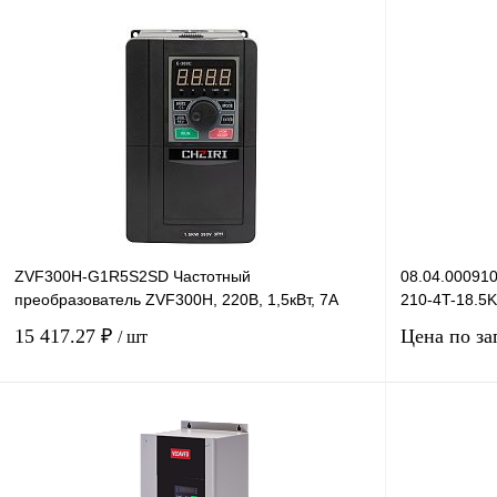
В корзину
Купить в 1 клик
Сравнение
Купить в 1 к
В избранное
Под заказ
В избранное
ZVF300H-G1R5S2SD Частотный
08.04.00091
преобразователь ZVF300H, 220В, 1,5кВт, 7А
210-4T-18.5K
15 417.27 ₽
Цена по за
/ шт
В корзину
Купить в 1 клик
Сравнение
Купить в 1 к