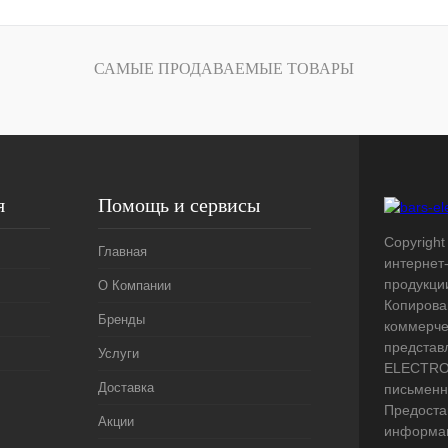
лик
Сравнение
Под заказ
САМЫЕ ПРОДАВАЕМЫЕ ТОВАРЫ
я
Помощь и сервисы
Copyright 
Главная
интернет
продукци
О Компании
Копирова
Бренды
коммерче
представ
Услуги
ELECTRO.
Доставка
письменн
Предоста
Акции
информац