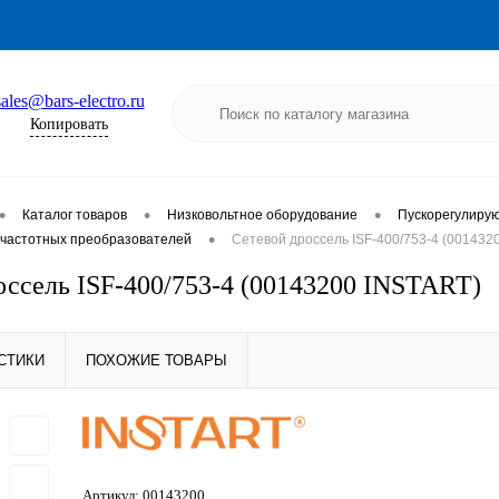
sales@bars-electro.ru
Копировать
•
•
•
Каталог товаров
Низковольтное оборудование
Пускорегулиру
•
частотных преобразователей
Сетевой дроссель ISF-400/753-4 (001432
оссель ISF-400/753-4 (00143200 INSTART)
СТИКИ
ПОХОЖИЕ ТОВАРЫ
Артикул:
00143200