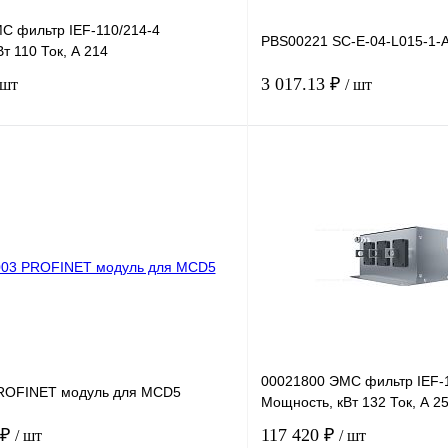
С фильтр IEF-110/214-4
PBS00221 SC-E-04-L015-1-
т 110 Ток, А 214
3 017.13 ₽
 шт
/ шт
В корзину
лик
Сравнение
Купить в 1 клик
Под заказ
В избранное
00021800 ЭМС фильтр IEF-
ROFINET модуль для MCD5
Мощность, кВт 132 Ток, А 2
 ₽
117 420 ₽
/ шт
/ шт