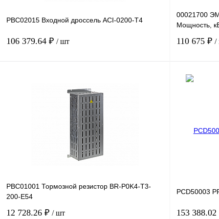
00021700 ЭМ
PBC02015 Входной дроссель ACI-0200-T4
Мощность, кВ
106 379.64 ₽
110 675 ₽
/ шт
/
В корзину
Купить в 1 клик
Сравнение
Купить в 1 к
В избранное
Под заказ
В избранное
PBC01001 Тормозной резистор BR-P0K4-T3-
PCD50003 P
200-E54
12 728.26 ₽
153 388.02
/ шт