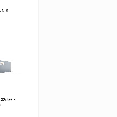
A-N-S
В корзину
Сравнение
Под заказ
132/256-4
56