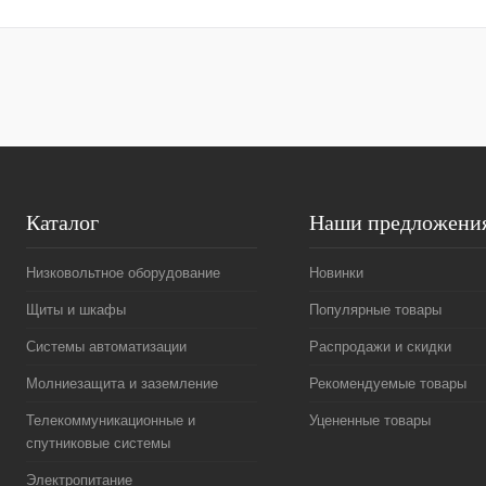
Купить в 1 клик
Сравнение
Купить в 1 к
В избранное
Под заказ
В избранное
Каталог
Наши предложени
Низковольтное оборудование
Новинки
Щиты и шкафы
Популярные товары
Системы автоматизации
Распродажи и скидки
Молниезащита и заземление
Рекомендуемые товары
Телекоммуникационные и
Уцененные товары
спутниковые системы
Электропитание