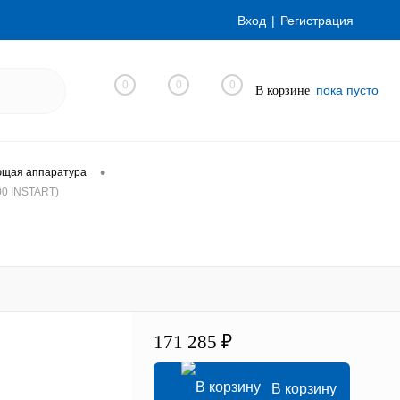
Вход
Регистрация
0
0
0
пока пусто
В корзине
•
ющая аппаратура
00 INSTART)
171 285 ₽
В корзину