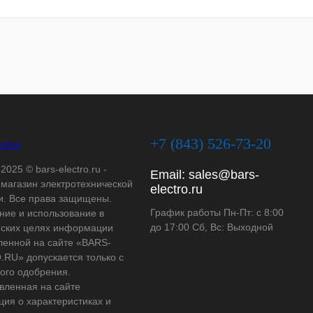
+7 (843) 526-73-20
2025 © bars-electro.ru -
Email:
sales@bars-
-магазин электротехнической
electro.ru
и. Все права защищены.
График работы Пн-Пт: с 8:00
ние и использование в
до 17:00 Сб, Вс: Выходной
ских целях информации
ленной на сайте «BARS-
RU» допускается только с
ого одобрения.
вленная на сайте
ия о характеристиках и