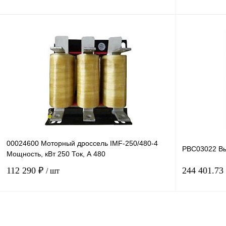
В корзину
Купить в 1 клик
Сравнение
Купить в 1 к
В избранное
Под заказ
В избранное
00024600 Моторный дроссель IMF-250/480-4
PBC03022 Вы
Мощность, кВт 250 Ток, А 480
112 290 ₽
244 401.73
/ шт
В корзину