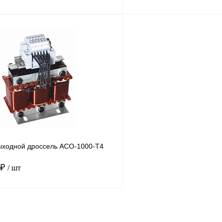
В корзину
лик
Сравнение
Купить в 1 клик
Под заказ
В избранное
ходной дроссель ACO-1000-T4
 ₽
/ шт
В корзину