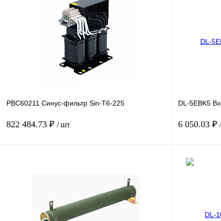
PBC60211 Синус-фильтр Sin-T6-225
DL-5EBK5 Вх
822 484.73 ₽
6 050.03 ₽
/ шт
В корзину
Купить в 1 клик
Сравнение
Купить в 1 к
В избранное
Под заказ
В избранное