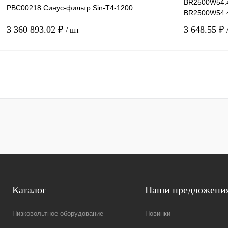
BR2500W54.4
PBC00218 Синус-фильтр Sin-T4-1200
BR2500W54.
3 360 893.02 ₽
3 648.55 ₽
/ шт
В корзину
Купить в 1 клик
Сравнение
Купить в 1 к
В избранное
Под заказ
В избранное
Каталог
Наши предложени
Низковольтное оборудование
Новинки