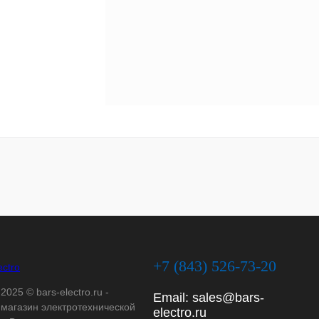
+7 (843) 526-73-20
2025 © bars-electro.ru -
Email:
sales@bars-
-магазин электротехнической
electro.ru