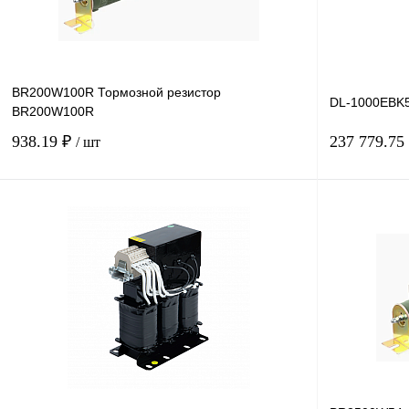
BR200W100R Тормозной резистор
DL-1000EBK5
BR200W100R
938.19 ₽
237 779.75
/ шт
В корзину
Купить в 1 клик
Сравнение
Купить в 1 к
В избранное
Под заказ
В избранное