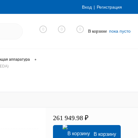
Вход
Регистрация
0
0
0
пока пусто
В корзине
•
ющая аппаратура
VEDA)
261 949.98 ₽
В корзину