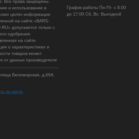
и. Все права защищены.
График работы Пн-Пт: с 8:00
ние и использование в
до 17:00 Сб, Вс: Выходной
ских целях информации
ленной на сайте «BARS-
RU» допускается только с
ого одобрения.
вленная на сайте
ия о характеристиках и
ности товаров может
ся от данных производителя
 улица Беломорская, д.69А,
ть на карте