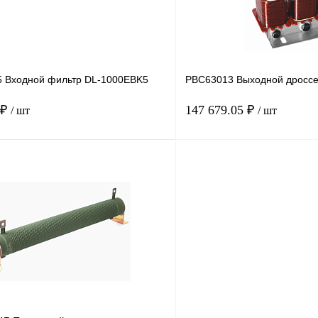
 Входной фильтр DL-1000EBK5
PBC63013 Выходной дроссе
 ₽
147 679.05 ₽
/ шт
/ шт
В корзину
лик
Сравнение
Купить в 1 клик
Под заказ
В избранное