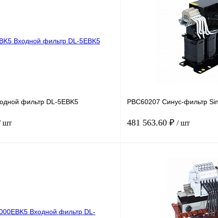
одной фильтр DL-5EBK5
PBC60207 Синус-фильтр Sin
481 563.60 ₽
/ шт
/ шт
В корзину
лик
Сравнение
Купить в 1 клик
Под заказ
В избранное