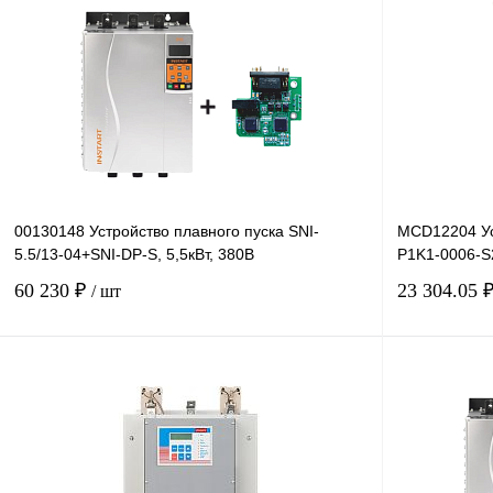
00130148 Устройство плавного пуска SNI-
MCD12204 Ус
5.5/13-04+SNI-DP-S, 5,5кВт, 380В
P1K1-0006-S2
60 230 ₽
23 304.05 
/ шт
В корзину
Купить в 1 клик
Сравнение
Купить в 1 к
В избранное
Под заказ
В избранное