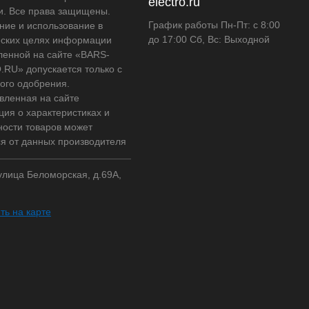
electro.ru
и. Все права защищены.
График работы Пн-Пт: с 8:00
ние и использование в
до 17:00 Сб, Вс: Выходной
ских целях информации
ленной на сайте «BARS-
RU» допускается только с
ого одобрения.
вленная на сайте
ия о характеристиках и
ности товаров может
ся от данных производителя
 улица Беломорская, д.69А,
ть на карте