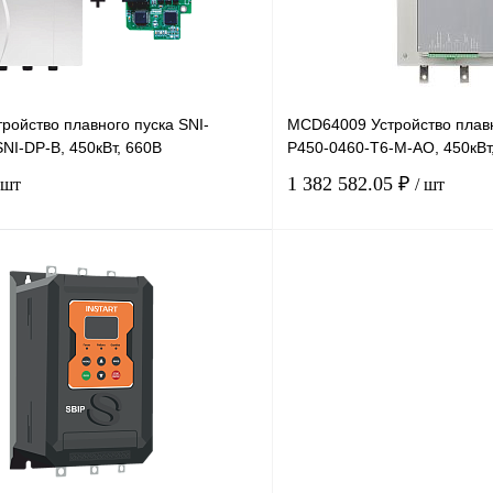
ройство плавного пуска SNI-
MCD64009 Устройство плавн
NI-DP-B, 450кВт, 660В
P450-0460-T6-M-AO, 450кВт
1 382 582.05 ₽
 шт
/ шт
В корзину
лик
Сравнение
Купить в 1 клик
Под заказ
В избранное