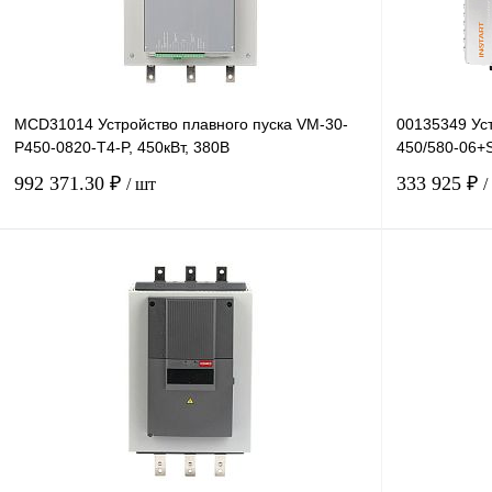
MCD31014 Устройство плавного пуска VM-30-
00135349 Уст
P450-0820-T4-P, 450кВт, 380В
450/580-06+S
992 371.30 ₽
333 925 ₽
/ шт
/
В корзину
Купить в 1 клик
Сравнение
Купить в 1 к
В избранное
Под заказ
В избранное