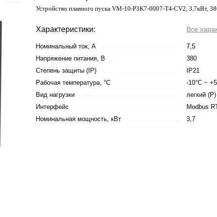
Устройство плавного пуска VM-10-P3K7-0007-T4-CV2, 3,7кВт, 3
Характеристики:
Все хара
Номинальный ток, А
7,5
Напряжение питания, В
380
Степень защиты (IP)
IP21
Рабочая температура, °С
-10°C ~ +
Вид нагрузки
легкий (P)
Интерфейс
Modbus R
Номинальная мощность, кВт
3,7