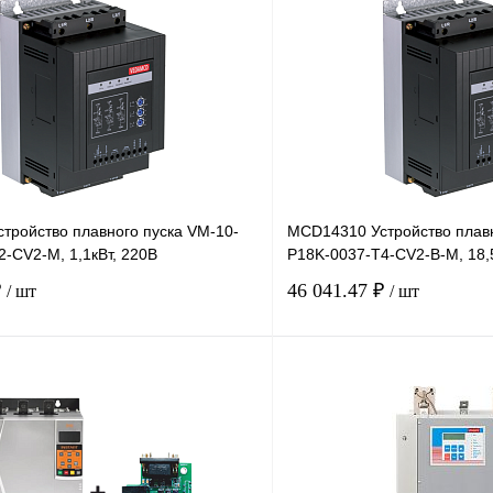
тройство плавного пуска VM-10-
MCD14310 Устройство плавн
-CV2-M, 1,1кВт, 220В
P18K-0037-T4-CV2-B-M, 18,
₽
46 041.47 ₽
/ шт
/ шт
В корзину
лик
Сравнение
Купить в 1 клик
Под заказ
В избранное