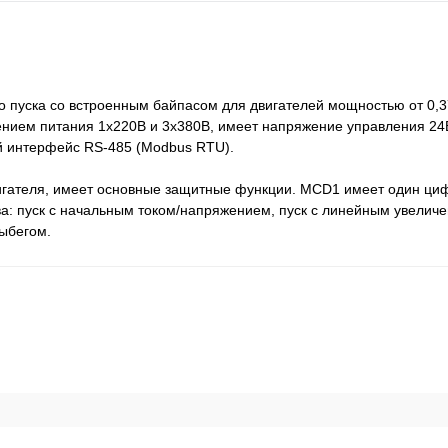
 пуска со встроенным байпасом для двигателей мощностью от 0,37
нием питания 1х220В и 3х380В, имеет напряжение управления 24В
 интерфейс RS-485 (Modbus RTU).
вигателя, имеет основные защитные функции. MCD1 имеет один циф
а: пуск с начальным током/напряжением, пуск с линейным увелич
ыбегом.