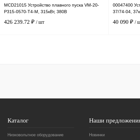
MCD21015 Устройство плавного пуска VM-20-
00047400 Уст
P315-0570-T4-M, 315кВт, 380В
37/74-04, 37
426 239.72 ₽
40 090 ₽
/ шт
/ 
В корзину
Купить в 1 клик
Сравнение
Купить в 1 к
В избранное
Под заказ
В избранное
Каталог
Наши предложени
Низковольтное оборудование
Новинки