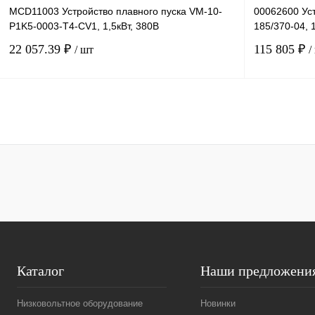
MCD11003 Устройство плавного пуска VM-10-
00062600 Уст
P1K5-0003-T4-CV1, 1,5кВт, 380В
185/370-04, 
22 057.39 ₽
115 805 ₽
/ шт
/
В корзину
Купить в 1 клик
Сравнение
Купить в 1 к
В избранное
Под заказ
В избранное
Каталог
Наши предложени
Низковольтное оборудование
Новинки