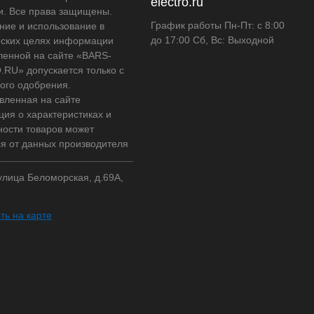
electro.ru
и. Все права защищены.
График работы Пн-Пт: с 8:00
ние и использование в
до 17:00 Сб, Вс: Выходной
ских целях информации
ленной на сайте «BARS-
RU» допускается только с
ого одобрения.
вленная на сайте
ия о характеристиках и
ности товаров может
ся от данных производителя
 улица Беломорская, д.69А,
ть на карте