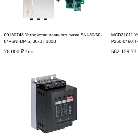
00130748 Устройство плавного пуска SNI-30/60-
MCD31011 Ус
04+SNI-DP-S, 30кВт, 380В
P250-0460-T4
76 000 ₽
582 159.73
/ шт
В корзину
Купить в 1 клик
Сравнение
Купить в 1 к
В избранное
Под заказ
В избранное