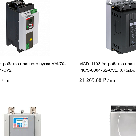
тройство плавного пуска VM-70-
MCD11103 Устройство плавн
4-CV2
PK75-0004-S2-CV1, 0,75кВт,
₽
21 269.88 ₽
/ шт
/ шт
В корзину
лик
Сравнение
Купить в 1 клик
Под заказ
В избранное