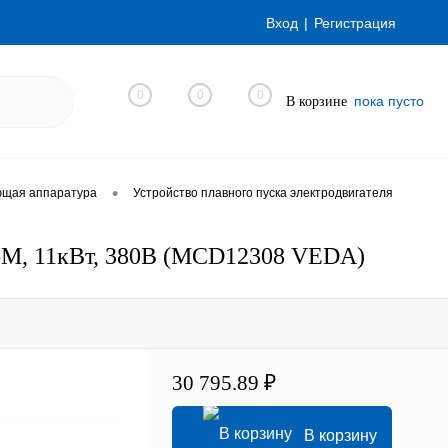
Вход
Регистрация
0
0
0
пока пусто
В корзине
•
ющая аппаратура
Устройство плавного пуска электродвигателя
-M, 11кВт, 380В (MCD12308 VEDA)
30 795.89 ₽
В корзину