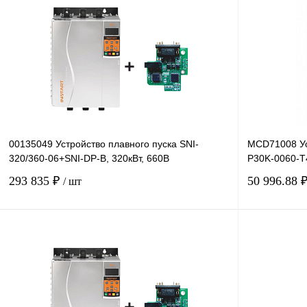
00135049 Устройство плавного пуска SNI-
MCD71008 Ус
320/360-06+SNI-DP-B, 320кВт, 660В
P30K-0060-T
293 835 ₽
50 996.88 
/ шт
В корзину
Купить в 1 клик
Сравнение
Купить в 1 к
В избранное
Под заказ
В избранное