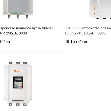
тройство плавного пуска VM-30-
00130500 Устройство плавно
-P, 250кВт, 380В
18.5/37-04, 18,5кВт, 380В
 ₽
48 165 ₽
/ шт
/ шт
В корзину
лик
Сравнение
Купить в 1 клик
Под заказ
В избранное