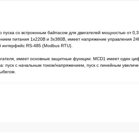
 пуска со встроенным байпасом для двигателей мощностью от 0,37
нием питания 1х220В и 3х380В, имеет напряжение управления 24В
 интерфейс RS-485 (Modbus RTU).
вигателя, имеет основные защитные функции. MCD1 имеет один циф
а: пуск с начальным током/напряжением, пуск с линейным увелич
ыбегом.