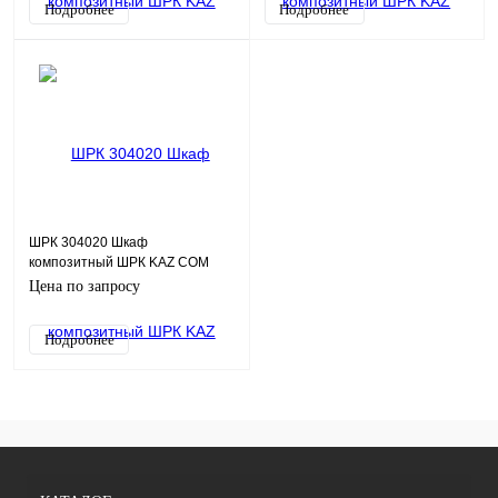
Подробнее
Подробнее
ШРК 304020 Шкаф
композитный ШРК KAZ COM
(пластик), IP65, 300х400х200
Цена по запросу
(ШхВхГ), c.МП
Подробнее