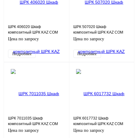
ШРК 406020 Шкаф
ШРК 507020 Шкаф
композитный ШРК KAZ COM
композитный ШРК KAZ COM
(пластик), IP65, 400х600х200
(пластик), IP65, 500х700х200
Цена по запросу
Цена по запросу
(ШхВхГ), c.МП
(ШхВхГ), c.МП
Подробнее
Подробнее
ШРК 7011035 Шкаф
ШРК 6017732 Шкаф
композитный ШРК KAZ COM
композитный ШРК KAZ COM
(пластик), IP54, 700х1100х350
(пластик), IP54, 600х1770х320
Цена по запросу
Цена по запросу
(ШхВхГ)
(ШхВхГ)