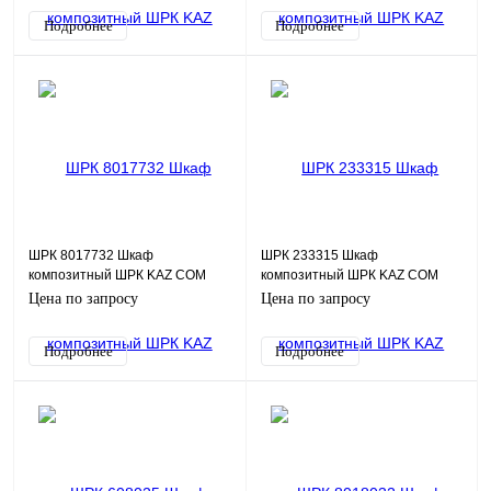
Подробнее
Подробнее
ШРК 8017732 Шкаф
ШРК 233315 Шкаф
композитный ШРК KAZ COM
композитный ШРК KAZ COM
(пластик), IP54, 800х1770х320
(пластик), IP65, 230х330х150
Цена по запросу
Цена по запросу
(ШхВхГ)
(ШхВхГ), c.МП
Подробнее
Подробнее