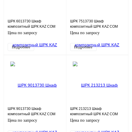
ШРК 6013730 Шкаф
ШРК 7513730 Шкаф
композитный ШРК KAZ COM
композитный ШРК KAZ COM
(пластик), IP65, 600х1000х300
(пластик), IP65, 750х1370х300
Цена по запросу
Цена по запросу
(ШхВхГ), c.МП
(ШхВхГ), c.МП
Подробнее
Подробнее
ШРК 9013730 Шкаф
ШРК 213213 Шкаф
композитный ШРК KAZ COM
композитный ШРК KAZ COM
(пластик), IP65, 900х1370х300
(пластик), IP65, 210х320х130
Цена по запросу
Цена по запросу
(ШхВхГ), c.МП
(ШхВхГ), c.МП