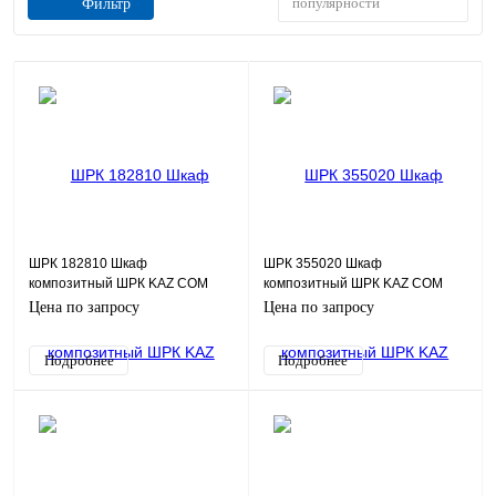
популярности
Фильтр
ШРК 182810 Шкаф
ШРК 355020 Шкаф
композитный ШРК KAZ COM
композитный ШРК KAZ COM
(пластик), IP65, 180х280х100
(пластик), IP65, 350х500х200
Цена по запросу
Цена по запросу
(ШхВхГ), c.МП
(ШхВхГ), c.МП
Подробнее
Подробнее