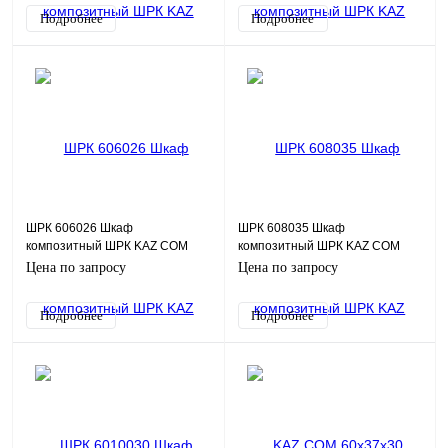
Подробнее
Подробнее
ШРК 606026 Шкаф
ШРК 608035 Шкаф
композитный ШРК KAZ COM
композитный ШРК KAZ COM
(пластик), IP65, 600х600х260
(пластик), IP65, 600х800х350
Цена по запросу
Цена по запросу
(ШхВхГ), c.МП
(ШхВхГ), c.МП
Подробнее
Подробнее