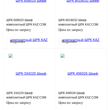
ШРК 608025 Шкаф
ШРК 8018032 Шкаф
композитный ШРК KAZ COM
композитный ШРК KAZ COM
(пластик), IP65, 600х800х250
(пластик), IP54, 800х1800х320
Цена по запросу
Цена по запросу
(ШхВхГ), c.МП
(ШхВхГ)
Подробнее
Подробнее
ШРК 334220 Шкаф
ШРК 406026 Шкаф
композитный ШРК KAZ COM
композитный ШРК KAZ COM
(пластик), IP65, 330х420х200
(пластик), IP65, 400х600х260
Цена по запросу
Цена по запросу
(ШхВхГ), c.МП
(ШхВхГ), c.МП