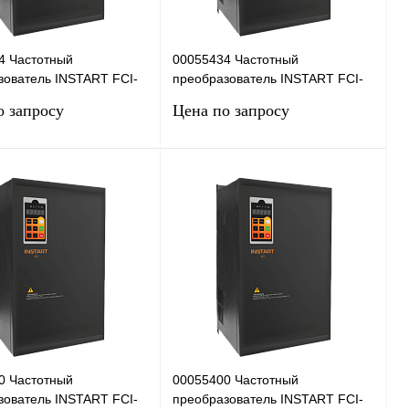
4 Частотный
00055434 Частотный
зователь INSTART FCI-
преобразователь INSTART FCI-
75-6F+FCI-FM, 660В,
G185/P200-6F+FCI-FM, 660В,
о запросу
Цена по запросу
340А
Запросить цену
Запросить цену
 1 клик
Сравнение
Купить в 1 клик
Сравнение
нное
Под заказ
В избранное
Под заказ
0 Частотный
00055400 Частотный
зователь INSTART FCI-
преобразователь INSTART FCI-