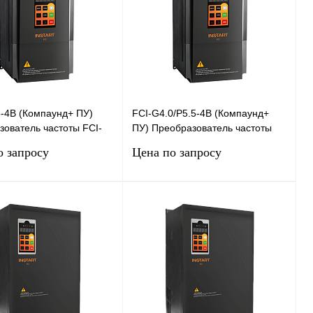
5-4B (Компаунд+ ПУ)
FCI-G4.0/P5.5-4B (Компаунд+
ователь частоты FCI-
ПУ) Преобразователь частоты
 с покрытием
FCI-G4.0/P5.5-4B с покрытием
о запросу
Цена по запросу
ом (5.5кВт, 13А,
компаундом (4.0
Запросить цену
Запросить цену
 1 клик
Сравнение
Купить в 1 клик
Сравнение
нное
Под заказ
В избранное
Под заказ