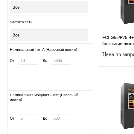
Все
Частота сети
Все
FCI-G55/P75-4
(покрытие лако
Номинальный ток, А (Насосный режим)
преобразовател
Цена по запр
G55/P75-4+FCI-
От
До
Запро
Купить в 1 клик
Номинальная мощность, кВт (Насосный
режим)
В избранное
От
До