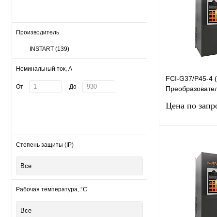
Производитель
INSTART
(139)
Номинальный ток, А
FCI-G37/P45-4 
От
До
Преобразовател
G37/P45-4 с по
Цена по запр
компаундом (37
Степень защиты (IP)
Запро
Все
Купить в 1 клик
В избранное
Рабочая температура, °С
Все