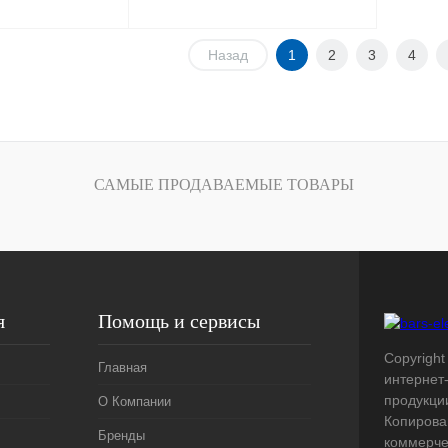
Назад
1
2
3
4
сить цену
Запросить цену
Сравнение
Купить в 1 клик
Сравнение
Под заказ
В избранное
Под заказ
САМЫЕ ПРОДАВАЕМЫЕ ТОВАРЫ
я
Помощь и сервисы
Copyright 
Главная
интернет
продукци
О Компании
Копирова
Бренды
коммерче