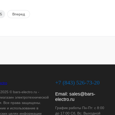
5
Вперед
+7 (843) 526-73-20
2025 © bars-electro.ru -
Email:
sales@bars-
-магазин электротехнической
electro.ru
и. Все права защищены.
График работы Пн-Пт: с 8:00
ние и использование в
до 17:00 Сб, Вс: Выходной
ских целях информации