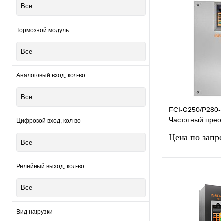
Запро
Все
Тормозной модуль
Купить в 1 клик
В избранное
Все
Аналоговый вход, кол-во
Все
FCI-G250/P280-
Частотный прео
Цифровой вход, кол-во
INSTART FCI-G
Цена по запр
4F+FCI-I/O1, 38
Все
Релейный выход, кол-во
Запро
Все
Купить в 1 клик
Вид нагрузки
В избранное