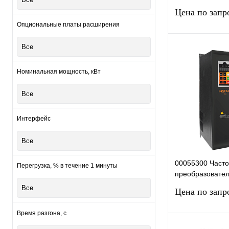
G160/P185-6+FC
Цена по запр
160кВт, 180А
Опциональные платы расширения
Все
Запро
Номинальная мощность, кВт
Купить в 1 клик
Все
В избранное
Интерфейс
Все
00055300 Част
Перегрузка, % в течение 1 минуты
преобразовател
G160/P185-6, 66
Все
Цена по запр
Время разгона, с