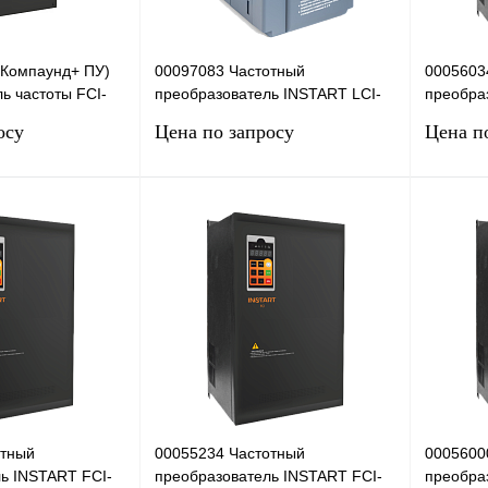
(Компаунд+ ПУ)
00097083 Частотный
0005603
ь частоты FCI-
преобразователь INSTART LCI-
преобра
крытием
G0.4/P0.75-4B+LCI-SM, 380В,
G355/P3
осу
Цена по запросу
Цена п
кВт/37к
0,4кВт, 2А
680А
сить цену
Запросить цену
Сравнение
Купить в 1 клик
Сравнение
Купить в
Под заказ
В избранное
Под заказ
В избра
отный
00055234 Частотный
0005600
ь INSTART FCI-
преобразователь INSTART FCI-
преобра