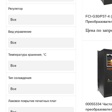
Регулятор
FCI-G30/P37-4 
Все
Преобразовател
G30/P37-4 с по
Цена по запр
Вид управление
компаундом (30
Все
Запро
Температура хранения, °С
Купить в 1 клик
Все
В избранное
Тип охлаждения
Все
Лаковое покрытие печатных плат
00055334 Част
преобразовател
Все