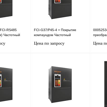
+FCI-RS485
FCI-G37/P45-4 + Покрытие
0005253
м) Частотный
компаундом Частотный
преобра
ь INSTART FCI-
преобразователь INSTART FCI-
G355/P3
осу
Цена по запросу
Цена п
RS485 (
G37/P45-4 (Покрытие компау
355кВт, 
сить цену
Запросить цену
Сравнение
Купить в 1 клик
Сравнение
Купить в
Под заказ
В избранное
Под заказ
В избра