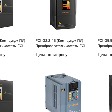
(Компаунд+ ПУ)
FCI-G2.2-4B (Компаунд+ ПУ)
FCI-G5.
ь частоты FCI-
Преобразователь частоты FCI-
Преобраз
крытием
G2.2-4B с покрытием
G5.5-4B
осу
Цена по запросу
Цена п
кВт/45к
компаундом (2.2кВт, 5А, 3
компаунд
сить цену
Запросить цену
Сравнение
Купить в 1 клик
Сравнение
Купить в
Под заказ
В избранное
Под заказ
В избра