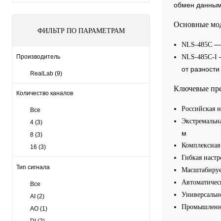
обмен данным
Основные мо
ФИЛЬТР ПО ПАРАМЕТРАМ
— 
NLS-485C
—
Производитель
NLS-485C-I
от разност
RealLab
(9)
Ключевые пр
Количество каналов
Российская 
Все
Экстремальн
4
(3)
м
8
(3)
Комплексная
16
(3)
Гибкая настр
Тип сигнала
Масштабируе
Автоматичес
Все
Универсальн
AI
(2)
Промышленн
AO
(1)
DI
(2)