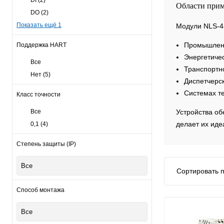
Области при
DO
(2)
Показать ещё 1
Модули NLS-4
Промышленн
Поддержка HART
Энергетиче
Все
Транспортн
Нет
(5)
Диспетчерс
Системах т
Класс точности
Все
Устройства об
делает их иде
0,1
(4)
Степень защиты (IP)
Все
Сортировать п
Способ монтажа
Все