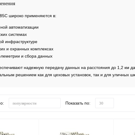
менения
85C широко применяются в:
ой автоматизации
ских системах
ой инфраструктуре
ких и охранных комплексах
елеметрии и сбора данных
еспечивают надежную передачу данных на расстояния до 1,2 км да
альным решением как для цеховых установок, так и для уличных ш
о:
Показать по:
популярности
30