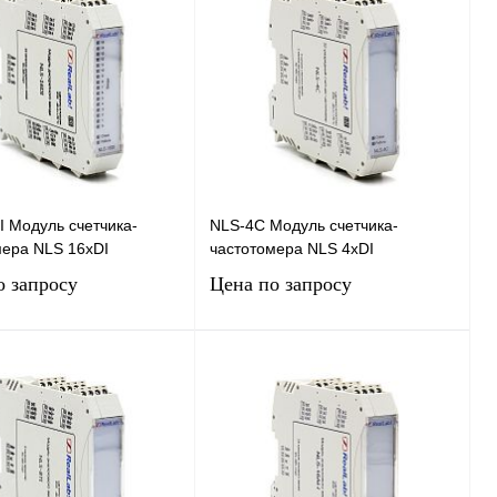
 Mодуль счетчика-
NLS-4C Mодуль счетчика-
мера NLS 16хDI
частотомера NLS 4хDI
о запросу
Цена по запросу
Запросить цену
Запросить цену
 1 клик
Сравнение
Купить в 1 клик
Сравнение
нное
Под заказ
В избранное
Под заказ