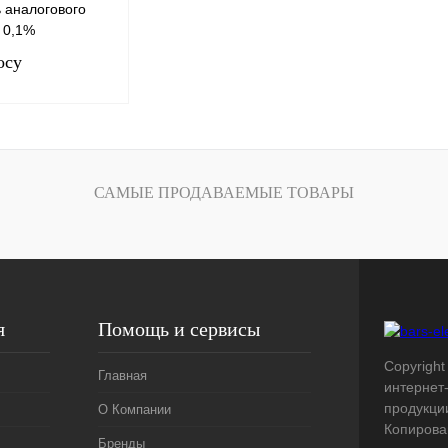
 аналогового
 0,1%
осу
сить цену
САМЫЕ ПРОДАВАЕМЫЕ ТОВАРЫ
Сравнение
Под заказ
я
Помощь и сервисы
Copyright 
Главная
интернет
продукци
О Компании
Копирова
Бренды