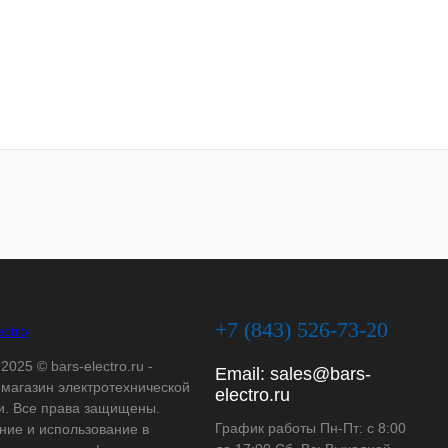
+7 (843) 526-73-20
2025 © bars-electro.ru -
Email:
sales@bars-
-магазин электротехнической
electro.ru
и. Все права защищены.
График работы Пн-Пт: с 8:00
ние и использование в