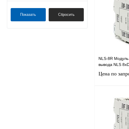
Показать
Сбросить
NLS-8R Модуль 
вывода NLS 8х
Цена по запр
Запро
Купить в 1 клик
В избранное