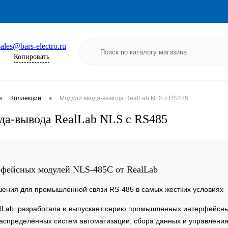
sales@bars-electro.ru
Копировать
•
•
Коллекции
Модули ввода-вывода RealLab NLS с RS485
да-вывода RealLab NLS с RS485
рфейсных модулей NLS-485C от RealLab
ения для промышленной связи RS-485 в самых жестких условиях
lLab разработала и выпускает серию промышленных интерфейсны
спределённых систем автоматизации, сбора данных и управления.