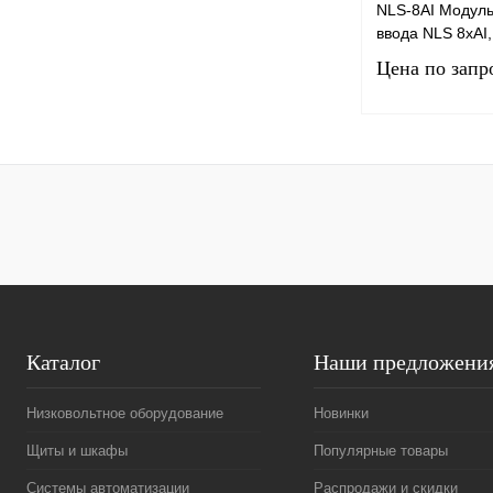
NLS-8AI Модуль
ввода NLS 8хAI,
Цена по запр
Запро
Купить в 1 клик
В избранное
Каталог
Наши предложени
Низковольтное оборудование
Новинки
Щиты и шкафы
Популярные товары
Системы автоматизации
Распродажи и скидки