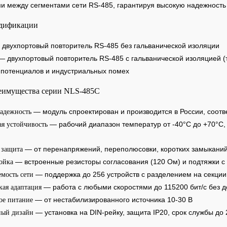
и между сегментами сети RS-485, гарантируя высокую надежность
дификации
двухпортовый повторитель RS-485 без гальванической изоляции
 двухпортовый повторитель RS-485 с гальванической изоляцией (
и потенциалов и индустриальных помех
еимущества серии NLS-485C
— модуль спроектирован и производится в России, соот
надежность
— рабочий диапазон температур от -40°C до +70°C, 
ая устойчивость
— от перенапряжений, переполюсовки, коротких замыканий
 защита
— встроенные резисторы согласования (120 Ом) и подтяжки с
ойка
— поддержка до 256 устройств с разделением на секции 
мость сети
— работа с любыми скоростями до 115200 бит/с без 
кая адаптация
— от нестабилизированного источника 10-30 В
ое питание
— установка на DIN-рейку, защита IP20, срок службы до 
ый дизайн