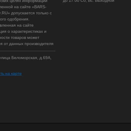
до 17:00 Сб, Вс: Выходной
ских целях информации
ленной на сайте «BARS-
RU» допускается только с
ого одобрения.
вленная на сайте
ия о характеристиках и
ности товаров может
ся от данных производителя
 улица Беломорская, д.69А,
ть на карте