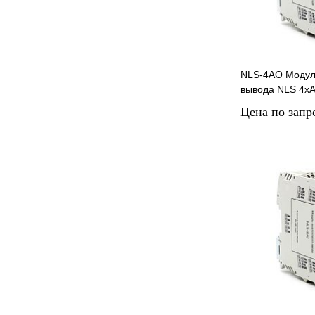
NLS-4AO Модул
вывода NLS 4х
Цена по запр
Запро
Купить в 1 клик
В избранное