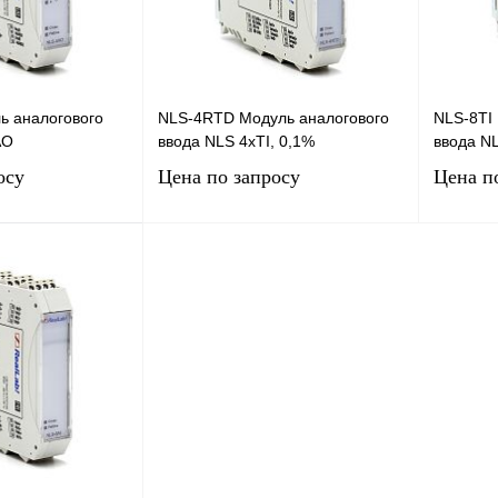
ь аналогового
NLS-4RTD Модуль аналогового
NLS-8TI
AO
ввода NLS 4хTI, 0,1%
ввода NL
осу
Цена по запросу
Цена п
сить цену
Запросить цену
Сравнение
Купить в 1 клик
Сравнение
Купить в
Под заказ
В избранное
Под заказ
В избра