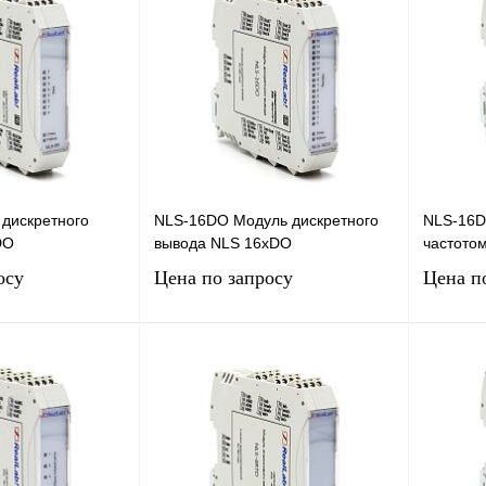
дискретного
NLS-16DO Модуль дискретного
NLS-16DI
DO
вывода NLS 16хDO
частото
осу
Цена по запросу
Цена п
сить цену
Запросить цену
Сравнение
Купить в 1 клик
Сравнение
Купить в
Под заказ
В избранное
Под заказ
В избра