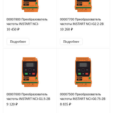
00007800 Преобразователь
00007700 Преобразователь
частоты INSTART NCI-
частоты INSTART NCI-G2.2-2В
G0.75/P1.5-4B +NCI-SM, 380В,
+NCI-SM, 220В, 2,2кВт, 9,6А
10 450 ₽
10 260 ₽
0,75кВт, 2,1А
Подробнее
Подробнее
00007600 Преобразователь
00007500 Преобразователь
частоты INSTART NCI-G1.5-2B
частоты INSTART NCI-G0.75-2B
+NCI-SM, 220В, 1,5кВт, 7А
+NCI-SM, 220В, 0,75кВт, 4А
9 120 ₽
8 835 ₽