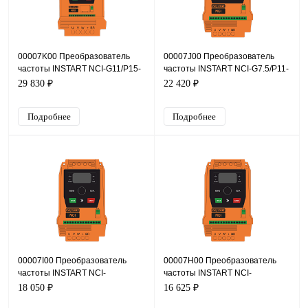
00007K00 Преобразователь
00007J00 Преобразователь
частоты INSTART NCI-G11/P15-
частоты INSTART NCI-G7.5/P11-
4B +NCI-SM, 380В, 11кВт, 25А
4B +NCI-SM, 380В, 7,5кВт, 17А
29 830 ₽
22 420 ₽
Подробнее
Подробнее
00007I00 Преобразователь
00007H00 Преобразователь
частоты INSTART NCI-
частоты INSTART NCI-
G5.5/P7.5-4B +NCI-SM, 380В,
G4.0/P5.5-4B +NCI-SM, 380В,
18 050 ₽
16 625 ₽
5,5кВт, 13А
4кВт, 9А