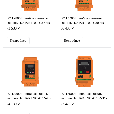
00117800 Преобразователь
00117700 Преобразователь
частоты INSTART NCI-G37-4B
частоты INSTART NCI-G30-4B
73 530 ₽
66 405 ₽
Подробнее
Подробнее
00113800 Преобразователь
00112600 Преобразователь
частоты INSTART NCI-G7.5-2B,
частоты INSTART NCI-G7.5/P11-
220В, 7,5кВт, 32А
4B, 380В, 7,5кВт, 17А
24 130 ₽
22 420 ₽