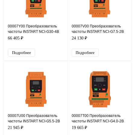
00007Y00 Преобразователь
00007V00 Преобразователь
частоты INSTART NCI-G30-4B
частоты INSTART NCI-G7.5-2B
+NCI-SM
+NCI-SM, 220В, 7,5кВт, 32А
66 405 ₽
24 130 ₽
Подробнее
Подробнее
00007U00 Преобразователь
00007T00 Преобразователь
частоты INSTART NCI-G5.5-2B
частоты INSTART NCI-G4.0-2B
+NCI-SM, 220В, 5,5кВт, 25А
+NCI-SM, 220В, 4кВт, 17А
21 945 ₽
19 665 ₽