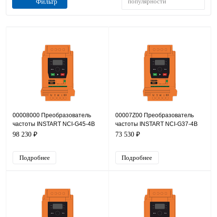
популярности
Фильтр
00008000 Преобразователь
00007Z00 Преобразователь
частоты INSTART NCI-G45-4B
частоты INSTART NCI-G37-4B
+NCI-SM
+NCI-SM
98 230 ₽
73 530 ₽
Подробнее
Подробнее