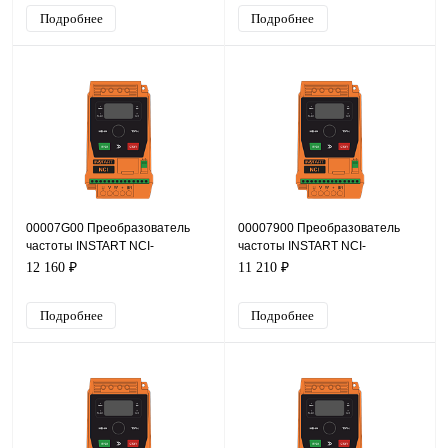
Подробнее
Подробнее
00007G00 Преобразователь
00007900 Преобразователь
частоты INSTART NCI-
частоты INSTART NCI-
G2.2/P4.0-4B +NCI-SM, 380В,
G1.5/P2.2-4B +NCI-SM, 380В,
12 160 ₽
11 210 ₽
2,2кВт, 5,1А
1,5кВт, 3,8А
Подробнее
Подробнее