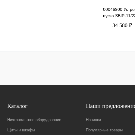
00046900 Устро
пуска SBIP-11/2
34 580 ₽
Купить в 1 клик
В избранное
Каталог
Наши предложени
Низковольтное оборудование
Новинки
Щиты и шкафы
Популярные товары