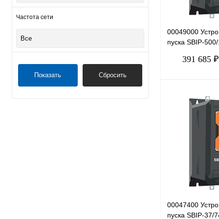
Частота сети
00049000 Устро
Все
пуска SBIP-500/
380В
391 685 ₽
Показать
Сбросить
Купить в 1 клик
В избранное
00047400 Устро
пуска SBIP-37/7