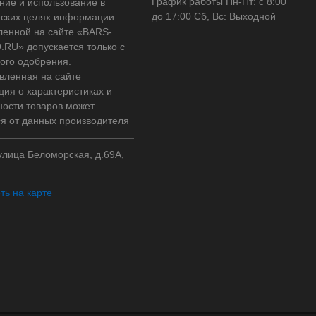
График работы Пн-Пт: с 8:00
ние и использование в
до 17:00 Сб, Вс: Выходной
ских целях информации
ленной на сайте «BARS-
RU» допускается только с
ого одобрения.
вленная на сайте
ия о характеристиках и
ности товаров может
ся от данных производителя
 улица Беломорская, д.69А,
ть на карте