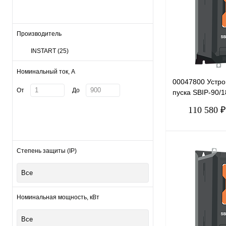
Производитель
INSTART
(25)
Номинальный ток, А
00047800 Устро
От
До
пуска SBIP-90/1
380В
110 580 ₽
Степень защиты (IP)
Все
Купить в 1 клик
В избранное
Номинальная мощность, кВт
Все