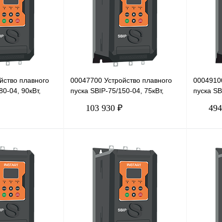
йство плавного
00047700 Устройство плавного
0004910
80-04, 90кВт,
пуска SBIP-75/150-04, 75кВт,
пуска SB
380В
380В
103 930 ₽
494
В корзину
В корзину
Сравнение
Купить в 1 клик
Сравнение
Купить в
Под заказ
В избранное
Под заказ
В избра