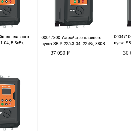
йство плавного
0004710
00047200 Устройство плавного
1-04, 5,5кВт,
пуска SB
пуска SBIP-22/43-04, 22кВт, 380В
380В
37 050 ₽
36 
В корзину
В корзину
Сравнение
Купить в 1 клик
Сравнение
Купить в
Под заказ
В избранное
Под заказ
В избра