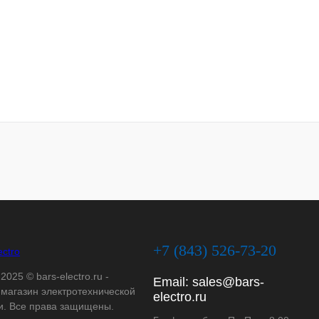
+7 (843) 526-73-20
2025 © bars-electro.ru -
Email:
sales@bars-
-магазин электротехнической
electro.ru
и. Все права защищены.