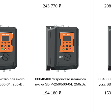
380В
380В
243 770 ₽
208
В корзину
В корзину
Сравнение
Купить в 1 клик
Сравнение
Купить в
Под заказ
В избранное
Под заказ
В избра
йство плавного
00048400 Устройство плавного
0004830
560-04, 280кВт,
пуска SBIP-250/500-04, 250кВт,
пуска SB
380В
380В
194 180 ₽
153