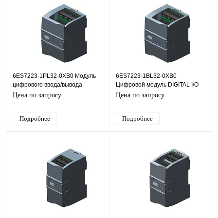
6ES7223-1PL32-0XB0 Модуль
6ES7223-1BL32-0XB0
цифрового ввода/вывода
Цифровой модуль DIGITAL I/O
DIGITAL I/O SM 1223, 16DI/16DO
SM 1223, 16DI/16DO
Цена по запросу
Цена по запросу
Подробнее
Подробнее