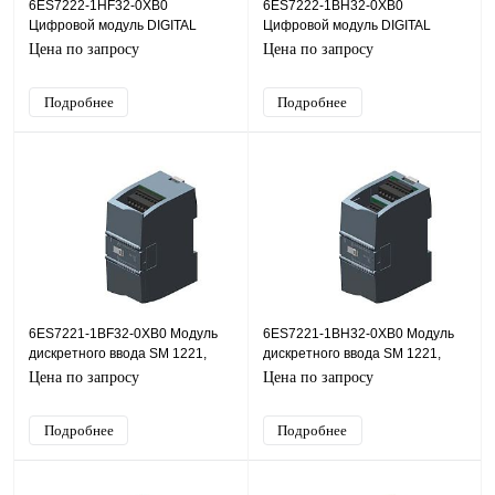
6ES7222-1HF32-0XB0
6ES7222-1BH32-0XB0
Цифровой модуль DIGITAL
Цифровой модуль DIGITAL
OUTPUT SM 1222, 8 DO, RELAY
OUTPUT SM1222, 16 DO, 24V
Цена по запросу
Цена по запросу
DC
Подробнее
Подробнее
6ES7221-1BF32-0XB0 Модуль
6ES7221-1BH32-0XB0 Модуль
дискретного ввода SM 1221,
дискретного ввода SM 1221,
8DI, 24V DC
16DI, 24V DC
Цена по запросу
Цена по запросу
Подробнее
Подробнее