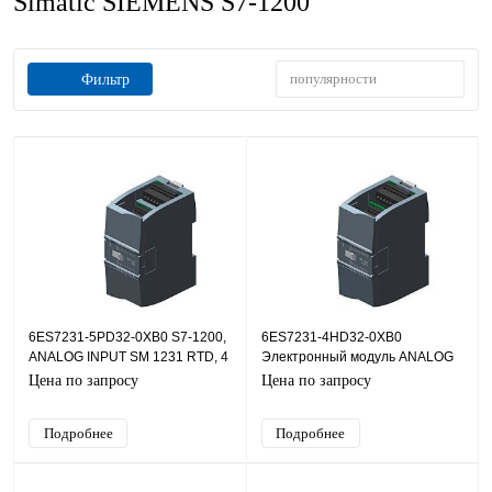
Simatic SIEMENS S7-1200
популярности
Фильтр
6ES7231-5PD32-0XB0 S7-1200,
6ES7231-4HD32-0XB0
ANALOG INPUT SM 1231 RTD, 4
Электронный модуль ANALOG
AI
INPUT SM 1231, 4AI
Цена по запросу
Цена по запросу
Подробнее
Подробнее