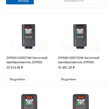
популярности
Фильтр
ZVF600-G3R0T4M Частотный
ZVF600-G0R7S2M Частотный
преобразователь ZVF600,
преобразователь ZVF600,
380В, 3кВт, 6,8А, IP54
220В, 0,75кВт, 4,5А, IP54
20 614.68 ₽
16 483.28 ₽
Подробнее
Подробнее