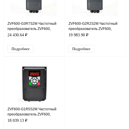
ZVF600-G3R7S2M Частотный
ZVF600-G2R2S2M Частотный
преобразователь ZVF600,
преобразователь ZVF600,
220В, 3,7кВт, 16А, IP54
220В, 2,2кВт, 10А, IP54
24 430.64 ₽
19 983.90 ₽
Подробнее
Подробнее
ZVF600-G1R5S2M Частотный
преобразователь ZVF600,
220В, 1,5кВт, 7А, IP54
18 039.13 ₽