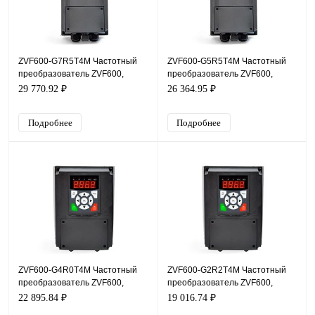
ZVF600-G7R5T4M Частотный
ZVF600-G5R5T4M Частотный
преобразователь ZVF600,
преобразователь ZVF600,
380В, 7,5кВт, 17А, IP54
380В, 5,5кВт, 13А, IP54
29 770.92 ₽
26 364.95 ₽
Подробнее
Подробнее
ZVF600-G4R0T4M Частотный
ZVF600-G2R2T4M Частотный
преобразователь ZVF600,
преобразователь ZVF600,
380В, 4кВт, 9А, IP54
380В, 2,2кВт, 5А, IP54
22 895.84 ₽
19 016.74 ₽