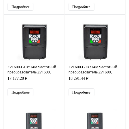
Подробнее
Подробнее
ZVF600-G1R5T4M Частотный
ZVF600-G0R7T4M Частотный
преобразователь ZVF600,
преобразователь ZVF600,
380В, 1,5кВт, 3,7А, IP54
380В, 0,75кВт, 2,5А, IP54
17 177.20 ₽
18 291.44 ₽
Подробнее
Подробнее