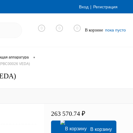
Вход
Регистрация
0
0
0
пока пусто
В корзине
•
ющая аппаратура
 (PBC00026 VEDA)
VEDA)
263 570.74 ₽
В корзину