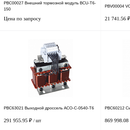
PBC00027 Внешний тормозной модуль BCU-T6-
PBV00004 V
150
Цена по запросу
21 741.56 
Запросить цену
Купить в 1 клик
Сравнение
Купить в 1 к
В избранное
Под заказ
В избранное
PBC63021 Выходной дроссель ACO-C-0540-T6
PBC60212 Си
291 955.95 ₽
869 998.08
/ шт