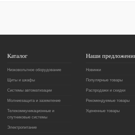
Купить в 1 клик
Сравнение
Купить в 1 к
В избранное
Под заказ
В избранное
Каталог
Наши предложени
Низковольтное оборудование
Новинки
Щиты и шкафы
Популярные товары
Системы автоматизации
Распродажи и скидки
Молниезащита и заземление
Рекомендуемые товары
Телекоммуникационные и
Уцененные товары
спутниковые системы
Электропитание