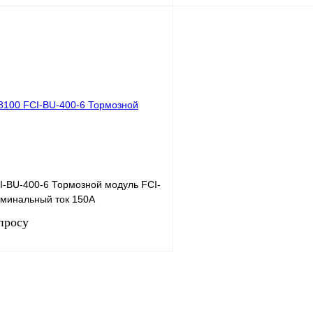
В корзину
лик
Сравнение
Купить в 1 клик
Под заказ
В избранное
I-BU-400-6 Тормозной модуль FCI-
оминальный ток 150А
просу
Запросить цену