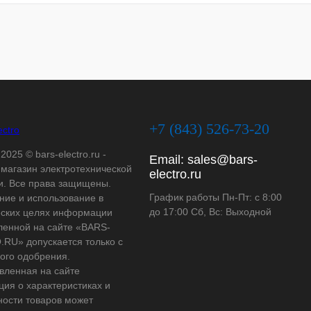
+7 (843) 526-73-20
2025 © bars-electro.ru -
Email:
sales@bars-
-магазин электротехнической
electro.ru
и. Все права защищены.
График работы Пн-Пт: с 8:00
ние и использование в
до 17:00 Сб, Вс: Выходной
ских целях информации
ленной на сайте «BARS-
RU» допускается только с
ого одобрения.
вленная на сайте
ия о характеристиках и
ности товаров может