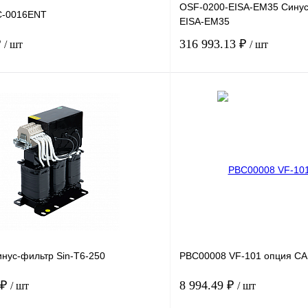
OSF-0200-EISA-EM35 Синус
C-0016ENT
EISA-EM35
₽
316 993.13 ₽
/ шт
/ шт
В корзину
лик
Сравнение
Купить в 1 клик
Под заказ
В избранное
нус-фильтр Sin-T6-250
PBC00008 VF-101 опция C
 ₽
8 994.49 ₽
/ шт
/ шт