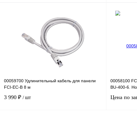
В корзину
Купить в 1 клик
Сравнение
Купить в 1 к
В избранное
Под заказ
В избранное
00059700 Удлинительный кабель для панели
00058100 FC
FCI-EC-В 8 м
BU-400-6. Н
3 990 ₽
Цена по за
/ шт
В корзину