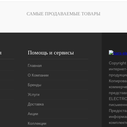
лик
Сравнение
Под заказ
САМЫЕ ПРОДАВАЕМЫЕ ТОВАРЫ
я
Помощь и сервисы
Copyright 
Главная
интернет
продукци
О Компании
Копирова
Бренды
коммерче
представ
Услуги
ELECTRO.
Доставка
письменн
Предоста
Акции
информац
комплект
Коллекции