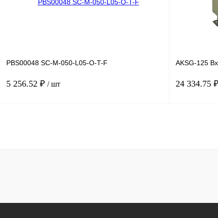
PBS00048 SC-M-050-L05-O-T-F
AKSG-125 Вх
5 256.52 ₽
24 334.75 
/ шт
В корзину
Купить в 1 клик
Сравнение
Купить в 1 к
В избранное
Под заказ
В избранное