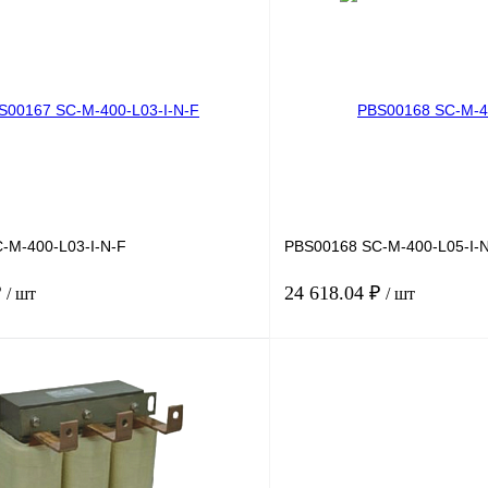
В корзину
лик
Сравнение
Купить в 1 клик
Под заказ
В избранное
-M-400-L03-I-N-F
PBS00168 SC-M-400-L05-I-
₽
24 618.04 ₽
/ шт
/ шт
В корзину
лик
Сравнение
Купить в 1 клик
Под заказ
В избранное