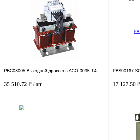
В корзину
Купить в 1 клик
Сравнение
Купить в 1 к
В избранное
Под заказ
В избранное
PBC03005 Выходной дроссель ACO-0035-T4
PBS00167 SC
35 510.72 ₽
17 127.50 
/ шт
В корзину
Купить в 1 клик
Сравнение
Купить в 1 к
В избранное
Под заказ
В избранное