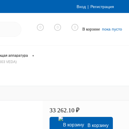
Вход
Регистрация
0
0
0
пока пусто
В корзине
•
ющая аппаратура
003 VEDA)
33 262.10 ₽
В корзину