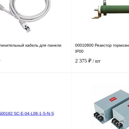
линительный кабель для панели
00010800 Резистор тормозн
IP00
2 375 ₽
т
/ шт
В корзину
лик
Сравнение
Купить в 1 клик
Под заказ
В избранное