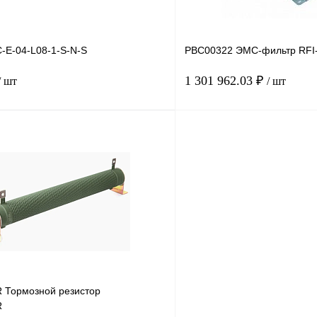
-E-04-L08-1-S-N-S
PBC00322 ЭМС-фильтр RFI
1 301 962.03 ₽
/ шт
/ шт
В корзину
лик
Сравнение
Купить в 1 клик
Под заказ
В избранное
Тормозной резистор
R