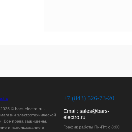
+7 (843) 526-73-20
2025 © bars-electro.ru -
Email:
sales@bars-
-магазин электротехнической
electro.ru
и. Все права защищены.
График работы Пн-Пт: с 8:00
ние и использование в