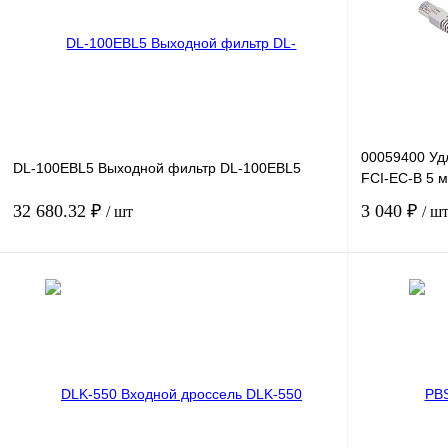
00059400 Уд
DL-100EBL5 Выходной фильтр DL-100EBL5
FCI-EC-В 5 м
32 680.32 ₽
3 040 ₽
/ шт
/ ш
В корзину
Купить в 1 клик
Сравнение
Купить в 1 к
В избранное
Под заказ
В избранное