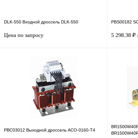
DLK-550 Входной дроссель DLK-550
PBS00182 SC
Цена по запросу
5 298.38 ₽
Запросить цену
Купить в 1 клик
Сравнение
Купить в 1 к
В избранное
Под заказ
В избранное
BR1500W40R 
PBC03012 Выходной дроссель ACO-0160-T4
BR1500W40