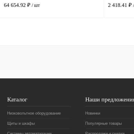
64 654.92 ₽
2 418.41 ₽
/ шт
В корзину
Купить в 1 клик
Сравнение
Купить в 1 к
В избранное
Под заказ
В избранное
Каталог
Наши предложени
Низковольтное оборудование
Новинки
Щиты и шкафы
Популярные товары
Системы автоматизации
Распродажи и скидки