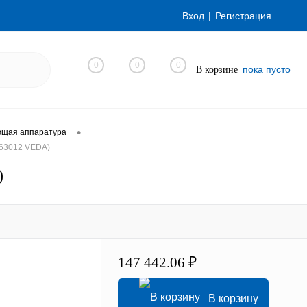
Вход
Регистрация
0
0
0
пока пусто
В корзине
•
ющая аппаратура
63012 VEDA)
)
147 442.06 ₽
В корзину