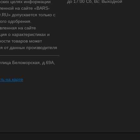
до 17:00 Сб, Вс: Выходной
ских целях информации
ленной на сайте «BARS-
RU» допускается только с
ого одобрения.
вленная на сайте
ия о характеристиках и
ности товаров может
ся от данных производителя
 улица Беломорская, д.69А,
ть на карте