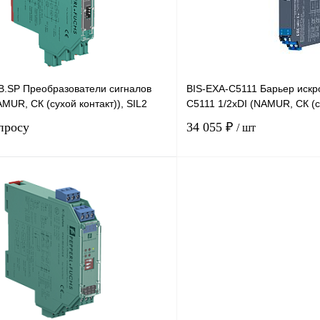
наличии
B.SP Преобразователи сигналов
BIS-EXA-C5111 Барьер искр
MUR, СК (сухой контакт)), SIL2
C5111 1/2хDI (NAMUR, СК (с
просу
34 055 ₽
/ шт
Запросить цену
лик
Сравнение
Купить в 1 клик
Под заказ
В избранное