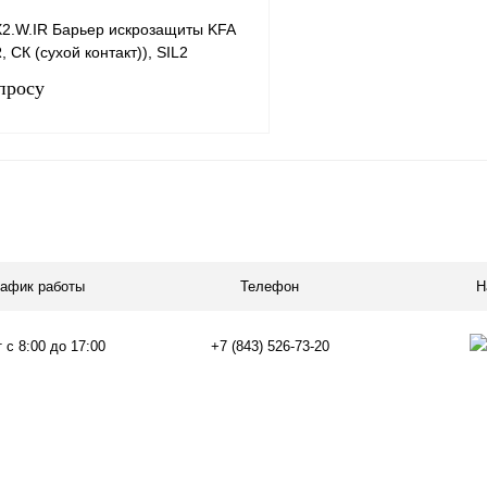
2.W.IR Барьер искрозащиты KFA
 СК (сухой контакт)), SIL2
просу
Запросить цену
лик
Сравнение
Под заказ
рафик работы
Телефон
Н
 с 8:00 до 17:00
+7 (843) 526-73-20