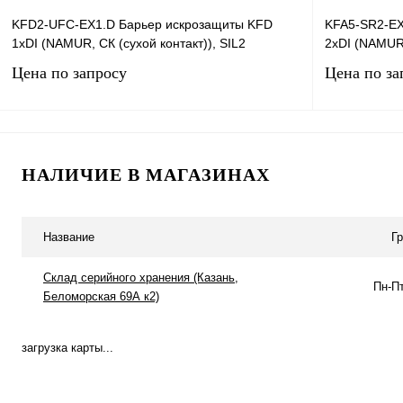
KFD2-UFC-EX1.D Барьер искрозащиты KFD
KFA5-SR2-EX
1хDI (NAMUR, СК (сухой контакт)), SIL2
2хDI (NAMUR,
Цена по запросу
Цена по за
Запросить цену
НАЛИЧИЕ В МАГАЗИНАХ
Купить в 1 клик
Сравнение
Купить в 1 к
В избранное
Под заказ
В избранное
Название
Г
Склад серийного хранения (Казань,
Пн-Пт
Беломорская 69А к2)
загрузка карты...