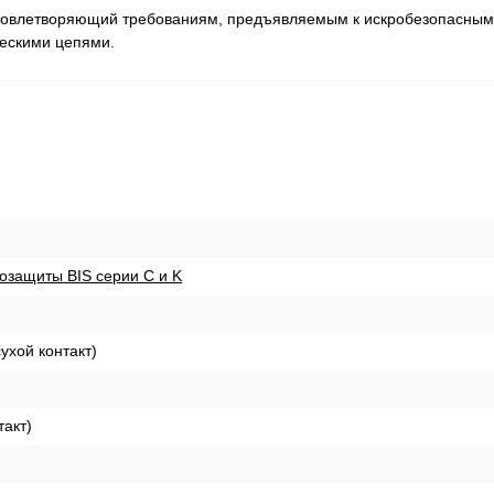
 удовлетворяющий требованиям, предъявляемым к искробезопасны
ескими цепями.
озащиты BIS серии С и K
ухой контакт)
такт)