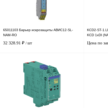
65011103 Барьер искрозащиты АВИС12-SL-
KCD2-ST-1.L
NAM-RO
KCD 1хDI (NA
32 328.91 ₽
Цена по за
/ шт
В корзину
Купить в 1 клик
Сравнение
Купить в 1 к
В избранное
Под заказ
В избранное