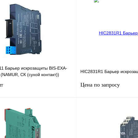
11 Барьер искрозащиты BIS-EXA-
HIC2831R1 Барьер искроза
 (NAMUR, СК (сухой контакт))
Цена по запросу
шт
В корзину
Запросить
лик
Сравнение
Купить в 1 клик
В
В избранное