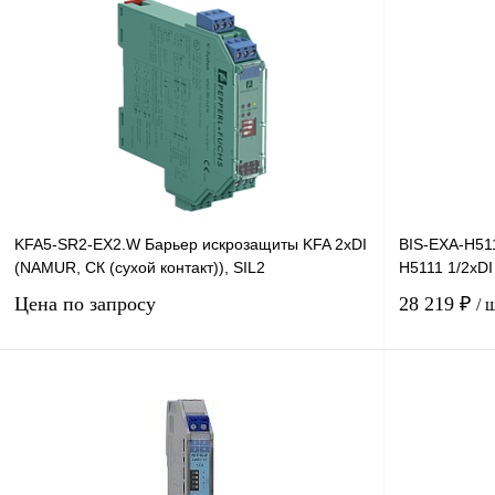
KFA5-SR2-EX2.W Барьер искрозащиты KFA 2хDI
BIS-EXA-H51
(NAMUR, СК (сухой контакт)), SIL2
H5111 1/2хDI
Цена по запросу
28 219 ₽
/ 
Запросить цену
Купить в 1 клик
Сравнение
Купить в 1 к
В избранное
Под заказ
В избранное