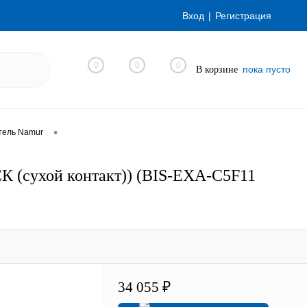
Вход
Регистрация
0
0
0
пока пусто
В корзине
•
тель Namur
 (сухой контакт)) (BIS-EXA-C5F11
34 055 ₽