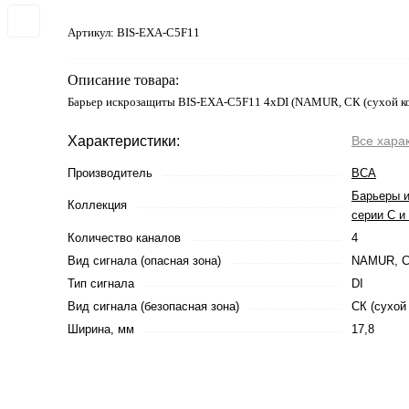
Артикул:
BIS-EXA-C5F11
Описание товара:
Барьер искрозащиты BIS-EXA-C5F11 4хDI (NAMUR, СК (сухой ко
Характеристики:
Все хара
Производитель
ВСА
Барьеры 
Коллекция
серии С и
Количество каналов
4
Вид сигнала (опасная зона)
NAMUR, СК
Тип сигнала
DI
Вид сигнала (безопасная зона)
СК (сухой 
Ширина, мм
17,8