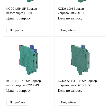
KCD0-LGH.SP Барьер
KCD0-LGH Барьер
искрозащиты KCD
искрозащиты KCD
Цена по запросу
Цена по запросу
Подробнее
Подробнее
KCD2-ST-EX2.SP Барьер
KCD2-ST-EX1.LB.SP Барьер
искрозащиты KCD 2хDI
искрозащиты KCD 1хDI
(NAMUR, СК (сухой контакт)),
(NAMUR, СК (сухой контакт)),
Цена по запросу
Цена по запросу
SIL2
SIL2
Подробнее
Подробнее