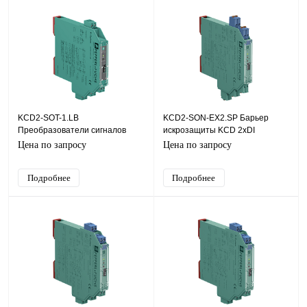
KCD2-SOT-1.LB
KCD2-SON-EX2.SP Барьер
Преобразователи сигналов
искрозащиты KCD 2хDI
KCD 1хDI (NAMUR, СК (сухой
(NAMUR, СК (сухой контакт)),
Цена по запросу
Цена по запросу
контакт)), SIL2
SIL2
Подробнее
Подробнее