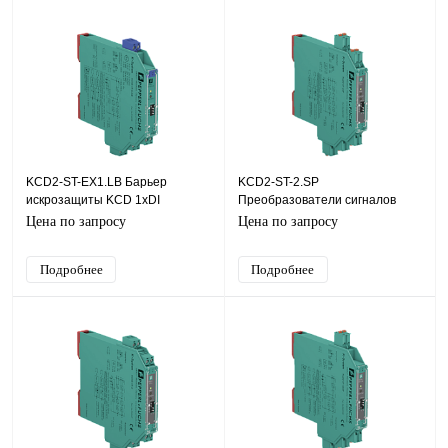
KCD2-ST-EX1.LB Барьер
KCD2-ST-2.SP
искрозащиты KCD 1хDI
Преобразователи сигналов
(NAMUR, СК (сухой контакт)),
KCD 2хDI (NAMUR, СК (сухой
Цена по запросу
Цена по запросу
SIL2
контакт)), SIL2
Подробнее
Подробнее