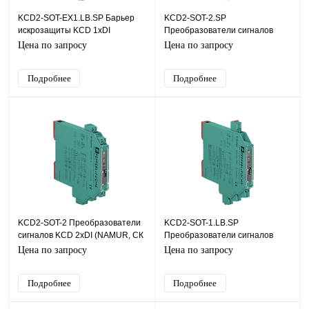
KCD2-SOT-EX1.LB.SP Барьер
KCD2-SOT-2.SP
искрозащиты KCD 1хDI
Преобразователи сигналов
(NAMUR, СК (сухой контакт)),
KCD 2хDI (NAMUR, СК (сухой
Цена по запросу
Цена по запросу
SIL2
контакт)), SIL2
Подробнее
Подробнее
KCD2-SOT-2 Преобразователи
KCD2-SOT-1.LB.SP
сигналов KCD 2хDI (NAMUR, СК
Преобразователи сигналов
(сухой контакт)), SIL2
KCD 1хDI (NAMUR, СК (сухой
Цена по запросу
Цена по запросу
контакт)), SIL2
Подробнее
Подробнее