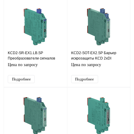
KCD2-SR-EX1.LB.SP
KCD2-SOT-EX2.SP Барьер
Преобразователи сигналов
искрозащиты KCD 2хDI
KCD 1хDI (NAMUR, СК (сухой
(NAMUR, СК (сухой контакт)),
Цена по запросу
Цена по запросу
контакт)), SIL2
SIL2
Подробнее
Подробнее