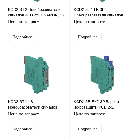
KCD2-ST-2 Преобразователи
KCD2-ST-1.LB.SP
сигналов KCD 2хDI (NAMUR, СК
Преобразователи сигналов
(сухой контакт)), SIL2
KCD 1хDI (NAMUR, СК (сухой
Цена по запросу
Цена по запросу
контакт)), SIL2
Подробнее
Подробнее
KCD2-ST-1.LB
KCD2-SR-EX2.SP Барьер
Преобразователи сигналов
искрозащиты KCD 2хDI
KCD 1хDI (NAMUR, СК (сухой
(NAMUR, СК (сухой контакт)),
Цена по запросу
Цена по запросу
контакт)), SIL2
SIL2
Подробнее
Подробнее