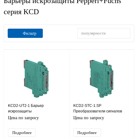
Барьеры искрозащиты Pepperl+Fuchs
серия KCD
популярности
Фильтр
KCD2-UT2-1 Барьер
KCD2-STC-1.SP
искрозащиты
Преобразователи сигналов
KCD 1хAI (4...20 мА), SIL2
Цена по запросу
Цена по запросу
Подробнее
Подробнее