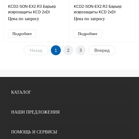
KCD2-SON-EX2.R3 Барьер
KCD2-SON-EX2.R2 Барьер
искрозащиты KCD 2хDI
искрозащиты KCD 2хDI
(NAMUR, СК (сухой контакт)),
(NAMUR, СК (сухой контакт)),
Цена по запросу
Цена по запросу
SIL2
SIL2
Подробнее
Подробнее
Назад
1
2
3
Вперед
КАТАЛОГ
НАШИ ПРЕДЛОЖЕНИЯ
ПОМОЩЬ И СЕРВИСЫ