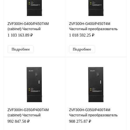
ZVF300H-G400/P450T4M
ZVF300H-G400/P450T4M
(cabinet) Частотный
Частотный преобразователь
преобразователь ZVF300H,
ZVF300H, 380В, 400кВт, 690А
1 103 163.89 ₽
1 018 592.25 ₽
380В, 400кВт, 690А
Подробнее
Подробнее
ZVF300H-G350/P400T4M
ZVF300H-G350/P400T4M
(cabinet) Частотный
Частотный преобразователь
преобразователь ZVF300H,
ZVF300H, 380В, 350кВт, 640А
992 847.50 ₽
908 275.87 ₽
380В, 350кВт, 640А