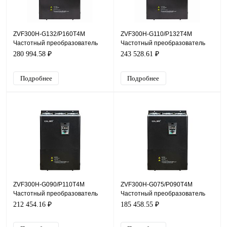
ZVF300H-G132/P160T4M
ZVF300H-G110/P132T4M
Частотный преобразователь
Частотный преобразователь
ZVF300H, 380В, 132кВт, 253А
ZVF300H, 380В, 110кВт, 210А
280 994.58 ₽
243 528.61 ₽
Подробнее
Подробнее
ZVF300H-G090/P110T4M
ZVF300H-G075/P090T4M
Частотный преобразователь
Частотный преобразователь
ZVF300H, 380В, 90кВт, 176А
ZVF300H, 380В, 75кВт, 150А
212 454.16 ₽
185 458.55 ₽