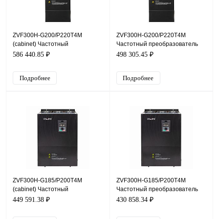
ZVF300H-G200/P220T4M
ZVF300H-G200/P220T4M
(cabinet) Частотный
Частотный преобразователь
преобразователь ZVF300H,
ZVF300H, 380В, 200кВт, 380А
586 440.85 ₽
498 305.45 ₽
380В, 200кВт, 380А
Подробнее
Подробнее
ZVF300H-G185/P200T4M
ZVF300H-G185/P200T4M
(cabinet) Частотный
Частотный преобразователь
преобразователь ZVF300H,
ZVF300H, 380В, 185кВт, 340А
449 591.38 ₽
430 858.34 ₽
380В, 185кВт, 340А