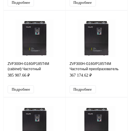
Подробнее
Подробнее
ZVF300H-G160/P185T4M
ZVF300H-G160/P185T4M
(cabinet) Частотный
Частотный преобразователь
преобразователь ZVF300H,
ZVF300H, 380В, 160кВт, 300А
385 907.66 ₽
367 174.62 ₽
380В, 160кВт, 300А
Подробнее
Подробнее