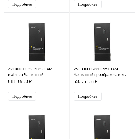
Подробнее
Подробнее
ZVF300H-G220/P250T4M
ZVF300H-G220/P250T4M
(cabinet) Частотный
Частотный преобразователь
преобразователь ZVF300H,
ZVF300H, 380В, 220кВт, 420А
648 169.20 ₽
550 751.53 ₽
380В, 220кВт, 420А
Подробнее
Подробнее