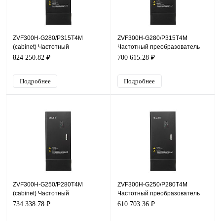
ZVF300H-G280/P315T4M
ZVF300H-G280/P315T4M
(cabinet) Частотный
Частотный преобразователь
преобразователь ZVF300H,
ZVF300H, 380В, 280кВт, 520А
824 250.82 ₽
700 615.28 ₽
380В, 280кВт, 520А
Подробнее
Подробнее
ZVF300H-G250/P280T4M
ZVF300H-G250/P280T4M
(cabinet) Частотный
Частотный преобразователь
преобразователь ZVF300H,
ZVF300H, 380В, 250кВт, 470А
734 338.78 ₽
610 703.36 ₽
380В, 250кВт, 470А