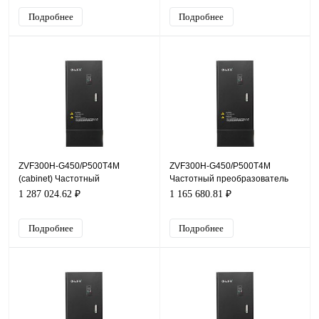
Подробнее
Подробнее
ZVF300H-G450/P500T4M
ZVF300H-G450/P500T4M
(cabinet) Частотный
Частотный преобразователь
преобразователь ZVF300H,
ZVF300H, 380В, 450кВт, 790А
1 287 024.62 ₽
1 165 680.81 ₽
380В, 450кВт, 790А
Подробнее
Подробнее