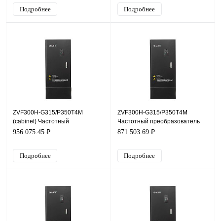
Подробнее
Подробнее
ZVF300H-G315/P350T4M
ZVF300H-G315/P350T4M
(cabinet) Частотный
Частотный преобразователь
преобразователь ZVF300H,
ZVF300H, 380В, 315кВт, 600А
956 075.45 ₽
871 503.69 ₽
380В, 315кВт, 600А
Подробнее
Подробнее