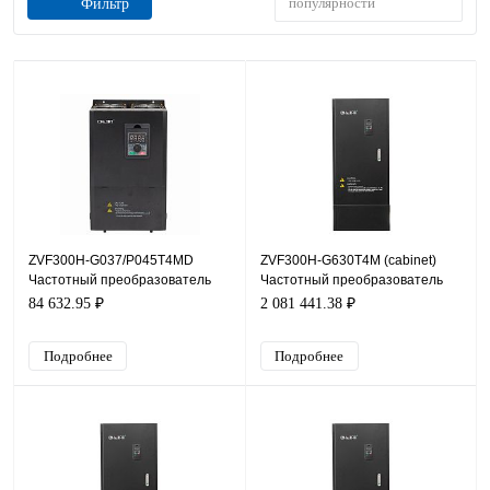
популярности
Фильтр
ZVF300H-G037/P045T4MD
ZVF300H-G630T4M (cabinet)
Частотный преобразователь
Частотный преобразователь
ZVF300H, 380В, 37кВт, 75А
ZVF300H, 380В, 630кВт, 1 100А
84 632.95 ₽
2 081 441.38 ₽
Подробнее
Подробнее