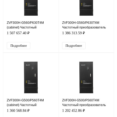
ZVF300H-G560/P630T4M
ZVF300H-G560/P630T4M
(cabinet) Частотный
Частотный преобразователь
преобразователь ZVF300H,
ZVF300H, 380В, 560кВт, 950А
1 507 657.40 ₽
1 386 313.59 ₽
380В, 560кВт, 950А
Подробнее
Подробнее
ZVF300H-G500/P560T4M
ZVF300H-G500/P560T4M
(cabinet) Частотный
Частотный преобразователь
преобразователь ZVF300H,
ZVF300H, 380В, 500кВт, 860А
1 360 568.84 ₽
1 202 452.86 ₽
380В, 500кВт, 860А