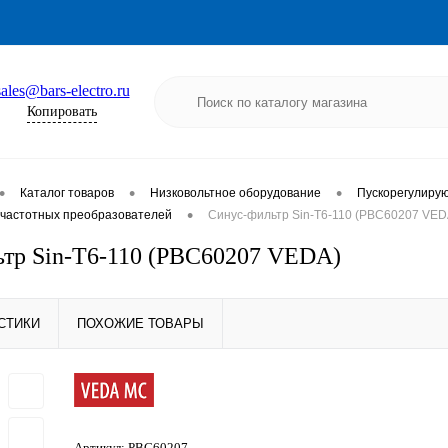
sales@bars-electro.ru
Копировать
•
•
•
Каталог товаров
Низковольтное оборудование
Пускорегулиру
•
частотных преобразователей
Синус-фильтр Sin-T6-110 (PBC60207 VED
тр Sin-T6-110 (PBC60207 VEDA)
СТИКИ
ПОХОЖИЕ ТОВАРЫ
Артикул:
PBC60207