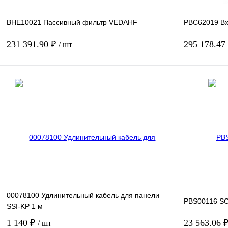
BHE10021 Пассивный фильтр VEDAHF
PBC62019 Вх
231 391.90 ₽
295 178.47
/ шт
В корзину
Купить в 1 клик
Сравнение
Купить в 1 к
В избранное
Под заказ
В избранное
00078100 Удлинительный кабель для панели
PBS00116 SC
SSI-KP 1 м
1 140 ₽
23 563.06 
/ шт