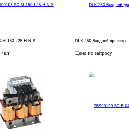
-M-150-L25-H-N-S
DLK-250 Входной дроссель
₽
Цена по запросу
/ шт
В корзину
Запросить
лик
Сравнение
Купить в 1 клик
Под заказ
В избранное