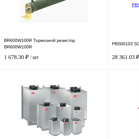
BR600W100R Тормозной резистор
PBS00103 SC
BR600W100R
1 678.30 ₽
28 361.03 
/ шт
В корзину
Купить в 1 клик
Сравнение
Купить в 1 к
В избранное
Под заказ
В избранное