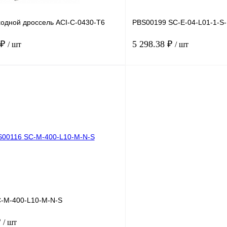
одной дроссель ACI-C-0430-T6
PBS00199 SC-E-04-L01-1-S-
 ₽
5 298.38 ₽
/ шт
/ шт
В корзину
лик
Сравнение
Купить в 1 клик
Под заказ
В избранное
-M-400-L10-M-N-S
₽
/ шт