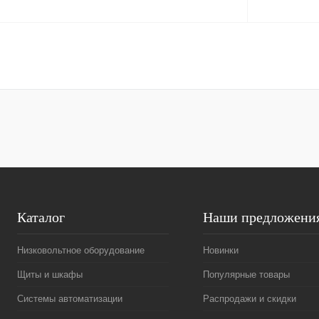
В корзину
Купить в 1 клик
Сравнение
Купить в 1 к
В избранное
Под заказ
В избранное
Каталог
Наши предложени
Низковольтное оборудование
Новинки
Щиты и шкафы
Популярные товары
Системы автоматизации
Распродажи и скидки