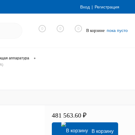
Вход
Регистрация
0
0
0
пока пусто
В корзине
•
ющая аппаратура
A)
481 563.60 ₽
В корзину