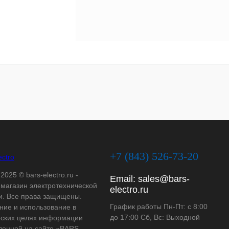
+7 (843) 526-73-20
2025 © bars-electro.ru -
Email:
sales@bars-
-магазин электротехнической
electro.ru
и. Все права защищены.
График работы Пн-Пт: с 8:00
ние и использование в
до 17:00 Сб, Вс: Выходной
ских целях информации
ленной на сайте «BARS-