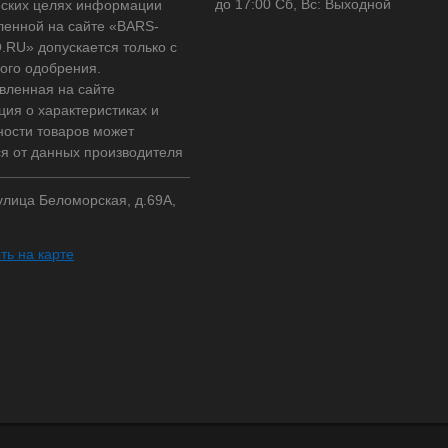
до 17:00 Сб, Вс: Выходной
ских целях информации
ленной на сайте «BARS-
RU» допускается только с
ого одобрения.
вленная на сайте
ия о характеристиках и
ности товаров может
ся от данных производителя
 улица Беломорская, д.69А,
ть на карте