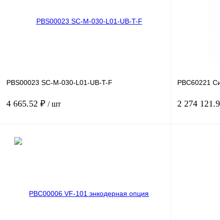
PBS00023 SC-M-030-L01-UB-T-F
PBC60221 Си
4 665.52 ₽
2 274 121.
/ шт
В корзину
Купить в 1 клик
Сравнение
Купить в 1 к
В избранное
Под заказ
В избранное