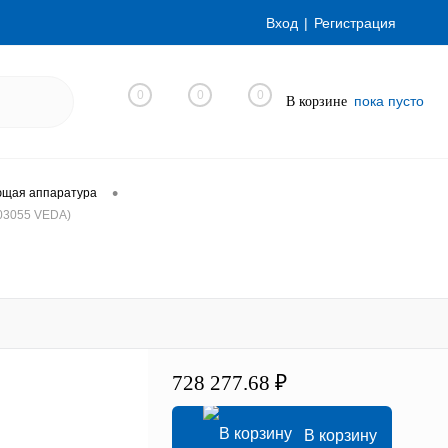
Вход
Регистрация
0
0
0
пока пусто
В корзине
•
ющая аппаратура
03055 VEDA)
)
728 277.68 ₽
В корзину