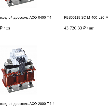
ходной дроссель ACO-0400-T4
PBS00118 SC-M-400-L20-M-
 ₽
43 726.33 ₽
/ шт
/ шт
В корзину
лик
Сравнение
Купить в 1 клик
Под заказ
В избранное
ходной дроссель ACO-2000-T4-4