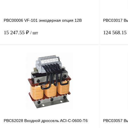
PBC00006 VF-101 энкодерная опция 12В
PBC03017 Вы
15 247.55 ₽
124 568.15
/ шт
В корзину
Купить в 1 клик
Сравнение
Купить в 1 к
В избранное
Под заказ
В избранное
PBC62028 Входной дроссель ACI-C-0600-T6
PBC03057 Вы