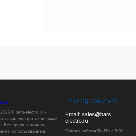
+7 (843) 526-73-20
2025 © bars-electro.ru -
Email:
sales@bars-
-магазин электротехнической
electro.ru
и. Все права защищены.
График работы Пн-Пт: с 8:00
ние и использование в