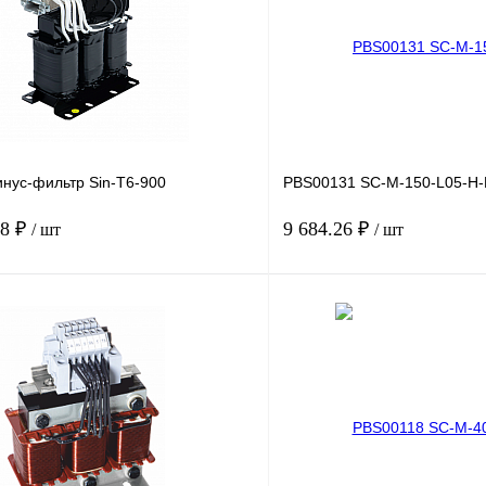
нус-фильтр Sin-T6-900
PBS00131 SC-M-150-L05-H-
98 ₽
9 684.26 ₽
/ шт
/ шт
В корзину
лик
Сравнение
Купить в 1 клик
Под заказ
В избранное