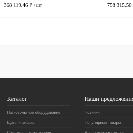
368 119.46 ₽
758 315.50
/ шт
В корзину
Купить в 1 клик
Сравнение
Купить в 1 к
В избранное
Под заказ
В избранное
Каталог
Наши предложени
Низковольтное оборудование
Новинки
Щиты и шкафы
Популярные товары
Системы автоматизации
Распродажи и скидки