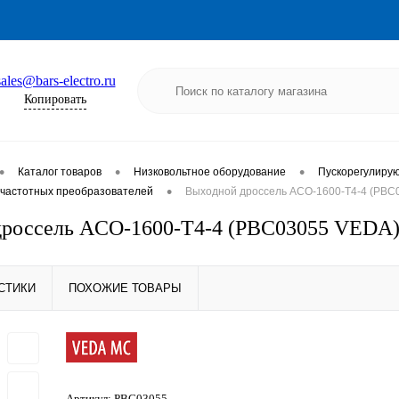
sales@bars-electro.ru
Копировать
•
•
•
Каталог товаров
Низковольтное оборудование
Пускорегулиру
•
частотных преобразователей
Выходной дроссель ACO-1600-T4-4 (PBC
дроссель ACO-1600-T4-4 (PBC03055 VEDA
СТИКИ
ПОХОЖИЕ ТОВАРЫ
Артикул:
PBC03055