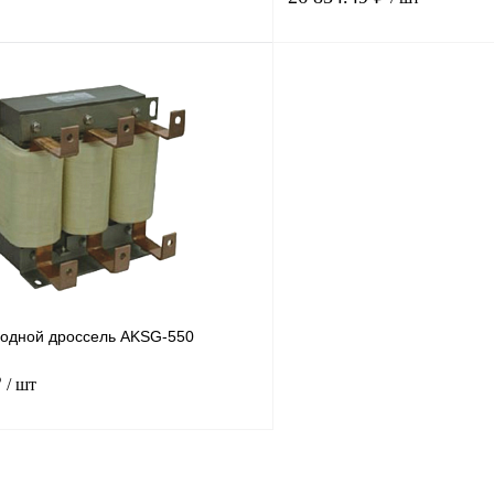
В корзину
лик
Сравнение
Купить в 1 клик
Под заказ
В избранное
одной дроссель AKSG-550
₽
/ шт
В корзину