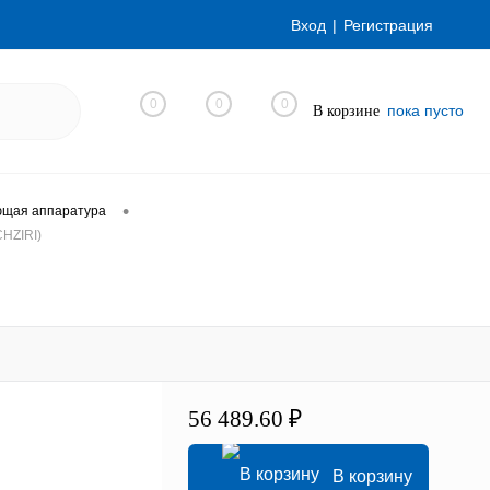
Вход
Регистрация
0
0
0
пока пусто
В корзине
•
ющая аппаратура
HZIRI)
56 489.60 ₽
В корзину