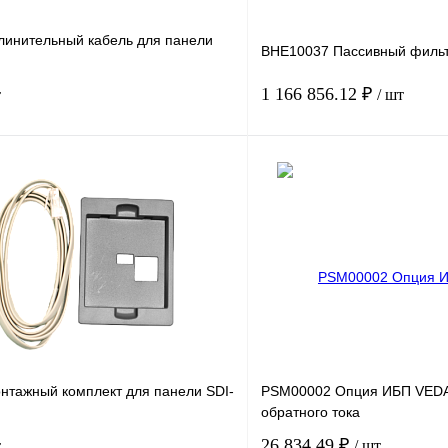
линительный кабель для панели
BHE10037 Пассивный филь
1 166 856.12 ₽
т
/ шт
В корзину
лик
Сравнение
Купить в 1 клик
Под заказ
В избранное
нтажный комплект для панели SDI-
PSM00002 Опция ИБП VEDA
обратного тока
26 834.49 ₽
т
/ шт