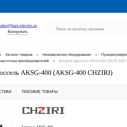
sales@bars-electro.ru
Копировать
•
•
•
Каталог товаров
Низковольтное оборудование
Пускорегулиру
•
частотных преобразователей
Входной дроссель AKSG-400 (AKSG-400 C
россель AKSG-400 (AKSG-400 CHZIRI)
СТИКИ
ПОХОЖИЕ ТОВАРЫ
Артикул:
AKSG-400