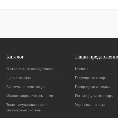
Купить в 1 клик
Сравнение
Купить в 1 к
В избранное
Под заказ
В избранное
Каталог
Наши предложени
Низковольтное оборудование
Новинки
Щиты и шкафы
Популярные товары
Системы автоматизации
Распродажи и скидки
Молниезащита и заземление
Рекомендуемые товары
Телекоммуникационные и
Уцененные товары
спутниковые системы