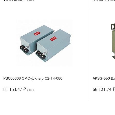
В корзину
Купить в 1 клик
Сравнение
Купить в 1 к
В избранное
Под заказ
В избранное
PBC00308 ЭМС-фильтр C2-T4-080
AKSG-550 Вх
81 153.47 ₽
66 121.74 
/ шт
В корзину