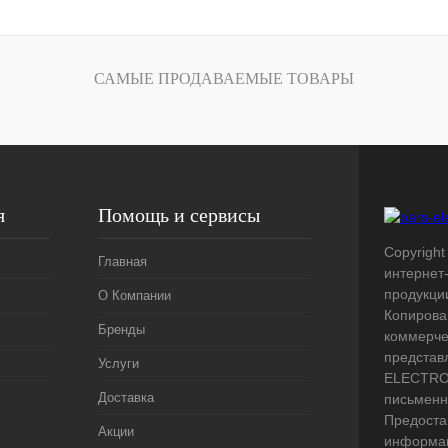
лик
Сравнение
Под заказ
САМЫЕ ПРОДАВАЕМЫЕ ТОВАРЫ
я
Помощь и сервисы
Copyright 
Главная
интернет
продукци
О Компании
Копирова
Бренды
коммерче
представ
Услуги
ELECTRO.
Доставка
письменн
Предоста
Акции
информац