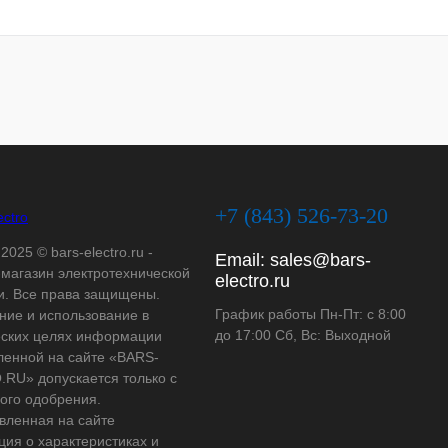
+7 (843) 526-73-20
2025 © bars-electro.ru -
Email:
sales@bars-
-магазин электротехнической
electro.ru
и. Все права защищены.
График работы Пн-Пт: с 8:00
ние и использование в
до 17:00 Сб, Вс: Выходной
ских целях информации
ленной на сайте «BARS-
RU» допускается только с
ого одобрения.
вленная на сайте
ия о характеристиках и