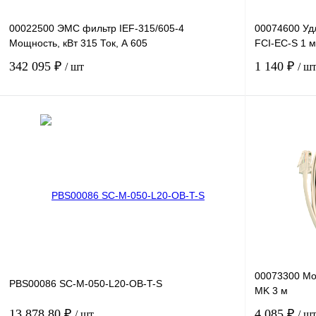
00022500 ЭМС фильтр IEF-315/605-4
00074600 Уд
Мощность, кВт 315 Ток, А 605
FCI-EC-S 1 м
342 095 ₽
1 140 ₽
/ шт
/ ш
В корзину
Купить в 1 клик
Сравнение
Купить в 1 к
В избранное
Под заказ
В избранное
00073300 Мо
PBS00086 SC-M-050-L20-OB-T-S
MK 3 м
13 878.80 ₽
4 085 ₽
/ шт
/ ш