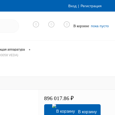
Вход
Регистрация
0
0
0
пока пусто
В корзине
•
ющая аппаратура
03058 VEDA)
)
896 017.86 ₽
В корзину