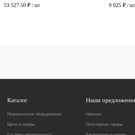
вход (D17-D1
53 527.50 ₽
9 025 ₽
/ шт
/ ш
В корзину
Купить в 1 клик
Сравнение
Купить в 1 к
В избранное
Под заказ
В избранное
Каталог
Наши предложени
Низковольтное оборудование
Новинки
Щиты и шкафы
Популярные товары
Системы автоматизации
Распродажи и скидки