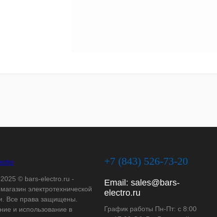
+7 (843) 526-73-20
2025 © bars-electro.ru -
Email:
sales@bars-
-магазин электротехнической
electro.ru
и. Все права защищены.
График работы Пн-Пт: с 8:00
ние и использование в