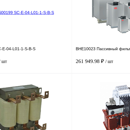
-E-04-L01-1-S-B-S
BHE10023 Пассивный филь
261 949.98 ₽
/ шт
/ шт
В корзину
лик
Сравнение
Купить в 1 клик
Под заказ
В избранное