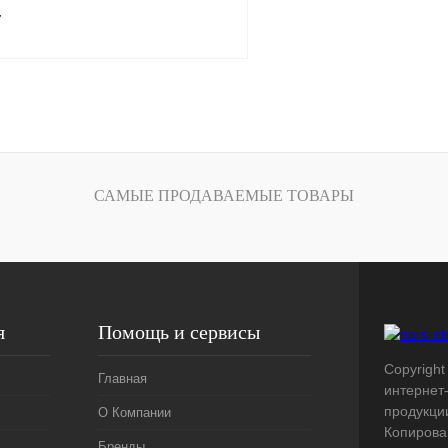
8) 2-
т
В корзину
лик
Сравнение
Под заказ
САМЫЕ ПРОДАВАЕМЫЕ ТОВАРЫ
я
Помощь и сервисы
Copyright 
Главная
интернет
продукци
О Компании
Копирова
Бренды