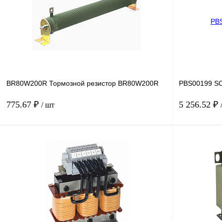
BR80W200R Тормозной резистор BR80W200R
PBS00199 SC
775.67 ₽
5 256.52 ₽
/ шт
В корзину
Купить в 1 клик
Сравнение
Купить в 1 к
В избранное
Под заказ
В избранное