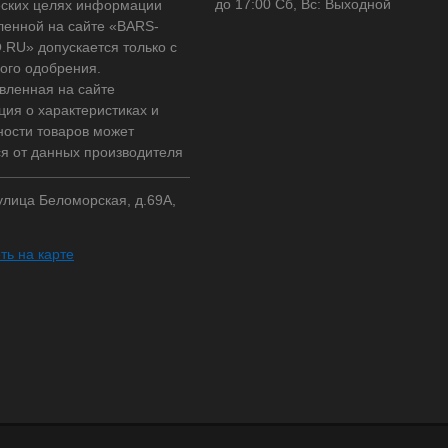
до 17:00 Сб, Вс: Выходной
ских целях информации
ленной на сайте «BARS-
RU» допускается только с
ого одобрения.
вленная на сайте
ия о характеристиках и
ности товаров может
ся от данных производителя
 улица Беломорская, д.69А,
ть на карте