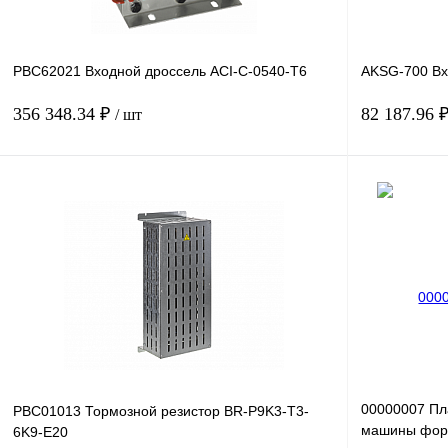
PBC62021 Входной дроссель ACI-C-0540-T6
AKSG-700 Вх
356 348.34 ₽
82 187.96 
/ шт
В корзину
Купить в 1 клик
Сравнение
Купить в 1 к
В избранное
Под заказ
В избранное
00000007 Пл
PBC01013 Тормозной резистор BR-P9K3-T3-
машины форм
6K9-E20