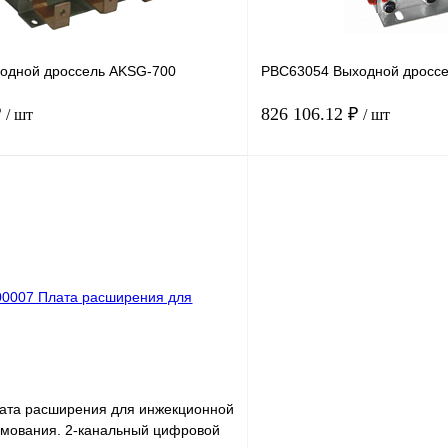
одной дроссель AKSG-700
PBC63054 Выходной дроссе
₽
826 106.12 ₽
/ шт
/ шт
В корзину
лик
Сравнение
Купить в 1 клик
Под заказ
В избранное
ата расширения для инжекционной
ования. 2-канальный цифровой