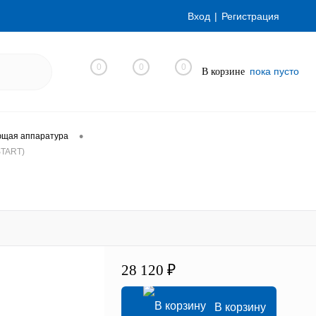
Вход
Регистрация
0
0
0
пока пусто
В корзине
•
ющая аппаратура
START)
28 120 ₽
В корзину